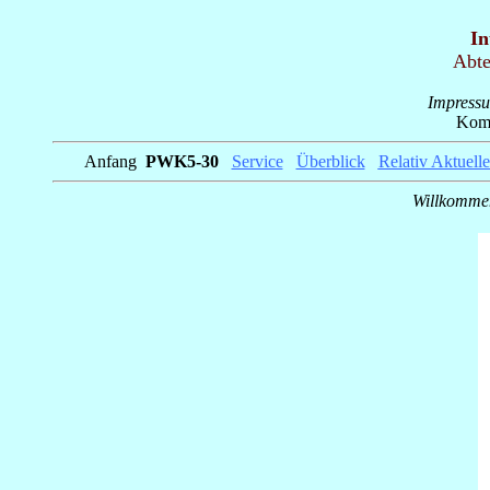
In
Abte
Impress
Komm
Anfang
_
PWK5-30
_
Service
_
Überblick
_
Relativ Aktuelle
Willkommen