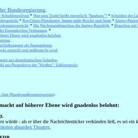
der Bundesregierung
.
r Schuldentollwut
*
Was zum Teufel heißt eigentlich "Sparkurs"?
*
Schulden der L
dersprüche
*
Rot-Grüne-Plutokratie: Immer mehr Reiche und Arme
*
Amigo-Patrio
erfassungsgericht
. *
Die Wachstumsbranchen der Amigo-Republik
. *
Brauchen wir 
der Europäischen Verfassung
. *
öherer Ebene wird gnadenlos belohnt
.
rtstag
.
Rechtsbeugung als Staatsprinzip
.
cke entstellt und mißbraucht wird
.
ssung aus demokratischen Gründen
.
hl aus Perspektive der "Weißen": Zahlenspiele
.
en Amt (Bundesaußenministerium)
.
macht auf höherer Ebene wird gnadenlos belohnt:
t.
en würde - als er über die Nachrichtenticker verkünden ließ, es sei ei
ierten absurden Theaters
.
FDP.