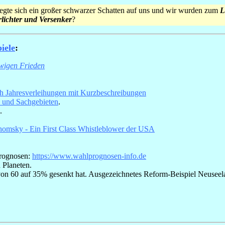
legte sich ein großer schwarzer Schatten auf uns und wir wurden zum
L
rlichter und Versenker
?
iele
:
wigen Frieden
ch Jahresverleihungen mit Kurzbeschreibungen
n und Sachgebieten
.
.
omsky - Ein First Class Whistleblower der USA
prognosen:
https://www.wahlprognosen-info.de
n Planeten.
von 60 auf 35% gesenkt hat. Ausgezeichnetes Reform-Beispiel Neuseela