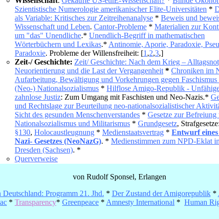
Wissenschaft
:
Gekaufte US-etilE-Wissenschaft?
*
Blinde Ökono
Szientistische Numerologie amerikanischer Elite-Universitäten
*
D
als Variable: Kritisches zur Zeitreihenanalyse
*
Beweis und beweis
Wissenschaft und Leben
.
Cantor-Probleme
*
Materialien zur Kont
um "das" Unendliche
.*
Unendlich-Begriff in mathematischen
Wörterbüchern und Lexikas
.*
Antinomie, Aporie, Paradoxie, Pse
Paradoxie
. Probleme der Willensfreiheit: [
1
,
2
,
3
,]
Zeit-/ Geschichte:
Zeit/ Geschichte: Nach dem Krieg – Alltagsnot
Neuorientierung und die Last der Vergangenheit
*
Chroniken im 
Aufarbeitung, Bewältigung und Vorkehrungen gegen Faschismus
(Neo-) Nationalsozialismus
*
Hilflose Amigo-Republik - Unfähig
zahnlose Justiz
: Zum Umgang mit Faschisten und Neo-Nazis.*
Ge
und Rechtslage zur Beurteilung neo-nationalsozialistischer Aktivit
Sicht des gesunden Menschenverstandes
*
Gesetze zur Befreiung
Nationalsozialismus und Militarismus
*
Grundgesetz
, Strafgesetze
§130
,
Holocaustleugnung
*
Medienstaatsvertrag
*
Entwurf eines
Nazi- Gesetzes (NeoNazG)
. *
Medienstimmen zum NPD-Eklat i
Dresden (Sachsen)
. *
Querverweise
von Rudolf Sponsel, Erlangen
 Deutschland: Programm 21. Jhd.
*
Der Zustand der Amigorepublik
*
tac
*
Transparency
*
Greenpeace
*
Amnesty International
*
Human Rig