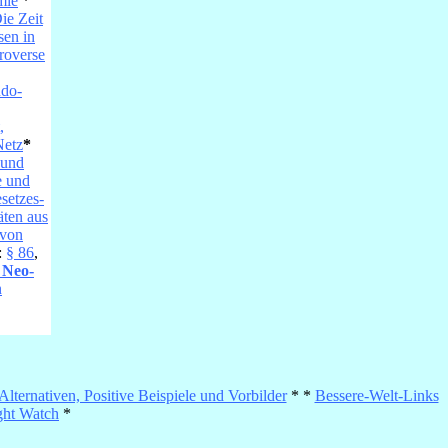
mie
*
ie Zeit
en in
roverse
udo-
,
Netz
*
 und
e und
setzes-
äten aus
 von
:
§ 86
,
 Neo-
n
Alternativen, Positive Beispiele und Vorbilder
* *
Bessere-Welt-Links
ht Watch
*