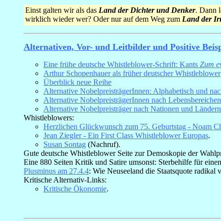
Einst galten wir als das
Land der Dichter und Denker
. Dann 
wirklich wieder wer? Oder nur auf dem Weg zum
Land der Ir
Alternativen, Vor- und Leitbilder und Positive Beisp
Eine frühe deutsche Whistleblower-Schrift: Kants
Zum e
Arthur Schopenhauer als früher deutscher Whistleblower
Überblick neue Reihe
Alternative NobelpreisträgerInnen: Alphabetisch und na
Alternative NobelpreisträgerInnen nach Lebensbereiche
Alternative Nobelpreisträger nach Nationen und Ländern
Whistleblowers:
Herzlichen Glückwunsch zum 75. Geburtstag - Noam Ch
Jean Ziegler - Ein First Class Whistleblower Europas
.
Susan Sontag
(Nachruf).
Gute deutsche Whistleblower Seite zur Demoskopie der Wahl
Eine 880 Seiten Kritik und Satire umsonst: Sterbehilfe für eine
Plusminus am 27.4.4
: Wie Neuseeland die Staatsquote radikal 
Kritische Alternativ-Links:
Kritische Ökonomie
.