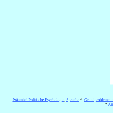
Präambel Politische Psychologie
,
Sprache
*
Grundprobleme in
*
At