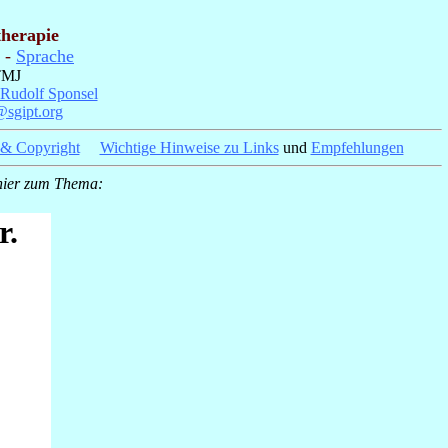
therapie
-
Sprache
MJ
Rudolf Sponsel
@sgipt.org
_
 & Copyright
_
_
Wichtige Hinweise zu Links
und
Empfehlungen
_
 hier zum Thema:
_
r.