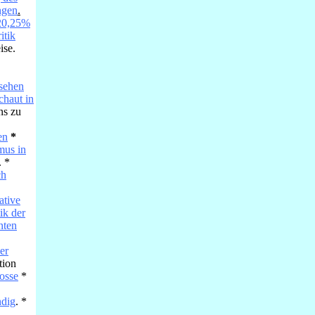
ngen
.
,20,25%
itik
ise.
nsehen
chaut in
ns zu
en
*
mus in
. *
ch
ative
tik der
nten
er
tion
osse
*
ndig
. *