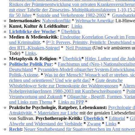
Risikos der Prämienentwicklung von privaten Krankenversicheru
mit einer Tabelle der Zinseszins- Multiplikationsfaktoren 1-10,15
für 50 Jahre
*
Suizide und Verkehrstote 1982-2002
*
Grundsatzkr
Internationales
:
Nahostkonflikt
*
Weltmacht Amerika
: Lit-Hinwe
Kunst, Kultur & Leidtkultur
:
Links
Lichtblicke der Woche
: *
Überblick
Medien & Medienkritik
:
Eindeutige Korrelation Gewalt im Fer
und Kriminalität
. *
P^3: Pervers, Primitiv, Peinlich: Deutschland s
den RTL-Kloaken-Spiegel
*
Neil Postman
(Und wir amüsieren u
Tode) *
Links
.
Metaphysik & Religion
:
*
Überblick
*
Hitler, Luther und die Jud
Politische Politik Pur
: *
Faschismus und (Neo-) Nationalsozialis
Deutschland
*
Pyramiden-Modell oligarcher System-Entwicklung
Politik-Axiome
.
*
Was ist der Mensch? Wonach soll er streben, si
richten und orientieren? Und wie geht das?
*
Gute deutsche
Whistleblower Seite zur Demoskopie der Wahlprognosen
*
Altern
NobelpreisträgerInnen 1980-2003 mit Kurzbeschreibungen
*
Poli
Verantwortung und Zukunft
*
Oligarchie - Begriff, Formen, Varia
und Links zum Thema
*
Links zu PPP
*
Praktische Psychologie, Ratgeber, Lebenskunst:
Psychologie d
Attraktivität. *
Materialien zur Liebe
mit der genialen Liebesdefini
von Sullivan.
Psychotherapie-Kritik:
Überblick
*
Editorial
*
Gl
Abwehr und Widerstand der Verbände
*
Zwang
*
Links
*
Recht
:
Neuer Straftatbestand für Staatsverbrechen im Amt notwe