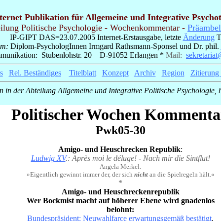
ternet Publikation für Allgemeine und Integrative Psycho
ilung Politische Psychologie - Wochenkommentar -
Präambel
IP-GIPT
DAS=23.07.2005 Internet-Erstausgabe, letzte
Änderung
T
um:
Diplom-PsychologInnen Irmgard Rathsmann-Sponsel und Dr. phil.
unikation: Stubenlohstr. 20 D-91052 Erlangen *
Mail:
_
sekretariat
s
_
Rel. Beständiges
_
Titelblatt
_
Konzept
_
Archiv
_
Region
_
Zitierung
 in der Abteilung Allgemeine und Integrative Politische Psychologie,
_
Politischer Wochen Kommenta
Pwk05-30
Amigo- und Heuschrecken Republik
:
Ludwig XV
.: Après moi le déluge! - Nach mir die Sintflut!
Angela Merkel:
»Eigentlich gewinnt immer der, der sich
nicht
an die Spielregeln hält.«
*
Amigo- und Heuschreckenrepublik
Wer Bockmist macht auf höherer Ebene wird gnadenlos
belohnt:
Bundespräsident: Neuwahlfarce erwartungsgemäß bestätigt
.