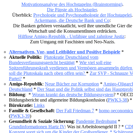
Motivationsanalyse des Hochstapelns (Brainstorming)
.
Die Päpste als Hochstapler
.
Überblick:
Psychologie und Psychopathologie der Hochstapelei
.
Ackermann, die Deutsche Bank und Co
:
Die Banken gehören verstaatlicht, weil ihre unendliche Gier die
Wirtschaft und die KonsumentInnen erdrücken.
Hilflose Amigo-Republik - Unfähige und zahnlose Justiz
:
Zum Umgang mit Faschisten und Neo-Nazis.
Alternativen, Vor- und Leitbilder und Positive Beispiele
*
Aktuelle Politik:
Plutokratie Deutschland vom
Bundesverfassungsgericht bestätigt
*
Wie viel soll eine
Spitzenführungskraft verdienen und Vermögen ansammeln dürfen
soll die Plutoskala nach oben offen sein?
*
Zur SVP - Schnauze V
Partei?
*
Amigo-Republik
:
Neue Bücher zur Korruption
*
Amigo-Oligarc
Deutschland
*
Der Staat und die Politik selbst sind das Hauptpro
Bildung
:
*
Woran krankt das deutsche Bildungssystem
? * OECD
Bildungsbericht und allgemeine Bildungskonfusion (
PWK3-38
) 
Bürokratie:
Links
Familie & Gesellschaft
:
Der Fall Friedman 7
*
homo oeconomic
(
PWK3-39
)
Gesundheit & Soziale
Sicherung
:
Pandemie Bedrohung
*
Grundinformationen Hartz IV
: Was ist Arbeitslosengeld II ? *
CD
Konzept sorgt sich um die Kinder der Großverdiener. *
Schätzung