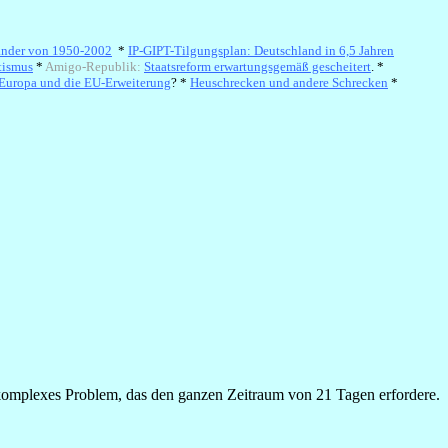
änder von 1950-2002
*
IP-GIPT-Tilgungsplan: Deutschland in 6,5 Jahren
tismus
*
Amigo-Republik:
Staatsreform erwartungsgemäß gescheitert
. *
Europa und die EU-Erweiterung
? *
Heuschrecken und andere Schrecken
*
n komplexes Problem, das den ganzen Zeitraum von 21 Tagen erfordere.