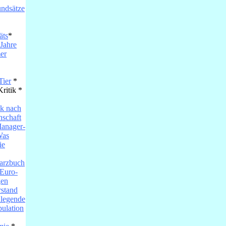
ndsätze
äts
*
Jahre
er
Tier
*
ritik *
ik nach
nschaft
Manager-
as
ie
arzbuch
Euro-
gen
stand
dlegende
ulation