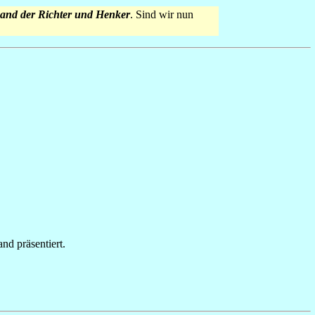
and der Richter und Henker
. Sind wir nun
nd präsentiert.