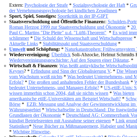
Extern:
Psychologie der Strafe
*
Sozialpsychologie der Haft
*
Gru
der Vernehmungspsychologie bei kindlichen ZeugInnen
*
Sport, Spiel, Sonstiges:
Sportkritik in der IP-GIPT
Staatsverschuldung und Öffentliche Finanzen:
:
Schulden-Portr
Roman Herzog 1999 zur Staatsverschuldung und Ökonomie
*
20 
Paul C. Martins "Die Pleite" u.d. "Lüftl-Theorem"
*
Es wird imm
schlimmer
*
Die Schuld der Wissenschaft und Wirtschaftspresse
*
Aktuelle Links
*
Stabilitätspakt und Staatsverschuldung
*
Umwelt
und Schöpfung:
*
Naturkatastrophen: Frühwarnsystem 
Wiedervereinigung
:
Überblick
Soli-Abzocke, Helmut Schmidts K
Wiedervereinigungsgeschichte: Auf den Spuren einer Diktatur
. *
Wirtschaft & Finanzen
:
Was heißt antizyklische Wirtschaftspolit
Keynes
? *
Erfindung und Sinn der Globalisierung V
. *
Die Wisse
vom Wachstum weiß nichts
*
Was bedeutet Unternehmens- und 
Erfolg?
*
Die großen und anhaltenden Fehler der Bundesbank
*
W
bedeutet Unternehmens- und Manager-Erfolg?
*
US-etilE-Unis: S
wissen immerhin schon 2004, daß sie nichts wissen
*
Was bieten
amerikanische etilE-Universitäten am Beispiel Wirtschaft?
*
Schw
Börse
*
EZB: Messung und Analyse der Gewinnentwicklung im 
Währungsgebiet
*
Wirtschaftselite in Deutschland: Die fragwürdi
Grundlagen der Ökonomie
*
Deutschland AG: Commerzbank Vor
kündigt Betriebsrenten mit Ausnahme seiner eigenen
*
Link grun
Statistiken
*
Neue Bücher zu Mißmanagement, Habgier und Manip
*
Wichtige Hinweise
.