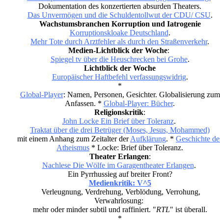
Dokumentation des konzertierten absurden Theaters.
Das Unvermögen und die Schuldentollwut der CDU/ CSU
.
Wachstumsbranchen Korruption und Iatrogenie
Korruptionskloake Deutschland
.
Mehr Tote durch Arztfehler als durch den Straßenverkehr
.
Medien-Lichtblick der Woche
:
Spiegel tv über die Heuschrecken bei Grohe
.
Lichtblick der Woche
Europäischer Haftbefehl verfassungswidrig
.
*
Global-Player
: Namen, Personen, Gesichter. Globalisierung zum
Anfassen. *
Global-Player: Bücher
.
Religionskritik
:
John Locke Ein Brief über Toleranz
.
Traktat über die drei Betrüger (Moses, Jesus, Mohammed)
mit einem Anhang zum Zeitalter der
Aufklärung
. *
Geschichte de
Atheismus
* Locke: Brief über Toleranz.
Theater Erlangen
:
Nachlese Die Wölfe im Garagentheater Erlangen
.
Ein Pyrrhussieg auf breiter Front?
Medienkritik: V^5
Verleugnung, Verdrehung, Verblödung, Verrohung,
Verwahrlosung:
mehr oder minder subtil und raffiniert. "
RTL
" ist überall.
*