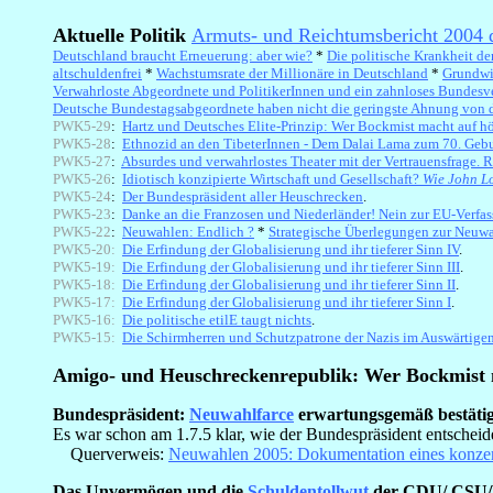
Aktuelle Politik
Armuts- und Reichtumsbericht 2004 
Deutschland braucht Erneuerung: aber wie?
*
Die politische Krankheit de
altschuldenfrei
*
Wachstumsrate der Millionäre in Deutschland
*
Grundwi
Verwahrloste Abgeordnete und PolitikerInnen und ein zahnloses Bundesv
Deutsche Bundestagsabgeordnete haben nicht die geringste Ahnung von 
PWK5-29
:
Hartz und Deutsches Elite-Prinzip: Wer Bockmist macht auf h
PWK5-28
:
Ethnozid an den TibeterInnen - Dem Dalai Lama zum 70. Gebu
PWK5-27
:
Absurdes und verwahrlostes Theater mit der Vertrauensfrage. 
PWK5-26
:
Idiotisch konzipierte Wirtschaft und Gesellschaft?
Wie John Lo
PWK5-24
:
Der Bundespräsident aller Heuschrecken
.
PWK5-23
:
Danke an die Franzosen und Niederländer! Nein zur EU-Verfa
PWK5-22
:
Neuwahlen: Endlich ?
*
Strategische Überlegungen zur Neuwa
PWK5-20:
Die Erfindung der Globalisierung und ihr tieferer Sinn IV
.
PWK5-19:
Die Erfindung der Globalisierung und ihr tieferer Sinn III
.
PWK5-18:
Die Erfindung der Globalisierung und ihr tieferer Sinn II
.
PWK5-17:
Die Erfindung der Globalisierung und ihr tieferer Sinn I
.
PWK5-16:
Die politische etilE taugt nichts
.
PWK5-15:
Die Schirmherren und Schutzpatrone der Nazis im Auswärtig
Amigo- und Heuschreckenrepublik:
Wer Bockmist 
Bundespräsident:
Neuwahlfarce
erwartungsgemäß bestätig
Es war schon am 1.7.5 klar, wie der Bundespräsident entscheid
Querverweis:
Neuwahlen 2005: Dokumentation eines konzert
Das Unvermögen und die
Schuldentollwut
der CDU/ CSU/