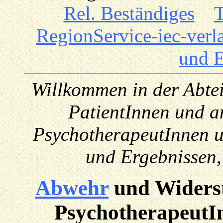
Rel. Beständiges
_
T
Region
Service-iec-verl
und 
Willkommen in der Abtei
PatientInnen und a
PsychotherapeutInnen u
und Ergebnissen,
Abwehr
und Widerst
PsychotherapeutIn