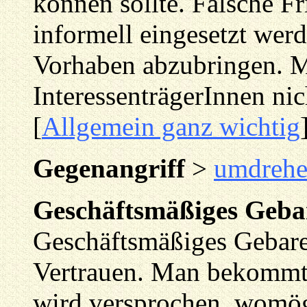
können sollte. Falsche F
informell eingesetzt we
Vorhaben abzubringen. Ma
InteressenträgerInnen ni
[
Allgemein ganz wichtig
Gegenangriff
>
umdreh
Geschäftsmäßiges Geba
Geschäftsmäßiges Gebare
Vertrauen. Man bekommt 
wird versprochen, womögl