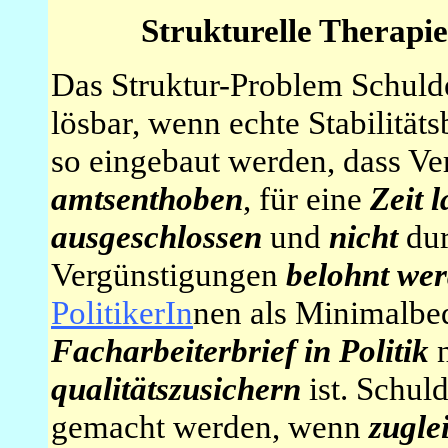
Strukturelle Therapi
Das Struktur-Problem Schulden
lösbar, wenn echte Stabilität
so eingebaut werden, dass Ve
amtsenthoben
, für eine
Zeit 
ausgeschlossen
und
nicht
du
Vergünstigungen
belohnt we
PolitikerIn
nen als Minimalbe
Facharbeiterbrief in Politik
n
qualitätszusichern
ist. Schul
gemacht werden, wenn
zuglei