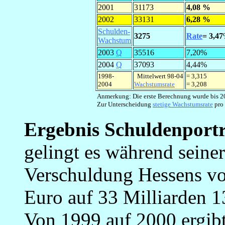
2001
31173
4,08 %
2002
33131
6,28 %
Schulden-
3275
Rate
= 3,47
Wachstum
2003
Q
35516
7,20%
2004
Q
37093
4,44%
1998-
Mittelwert 98-04
= 3,315
2004
Wachstumsrate
= 3,208
Anmerkung: Die erste Berechnung wurde bis 20
Zur Unterscheidung
stetige Wachstumsrate
pro 
Ergebnis Schuldenportr
gelingt es während seine
Verschuldung Hessens vo
Euro auf 33 Milliarden 1
Von 1999 auf 2000 ergibt