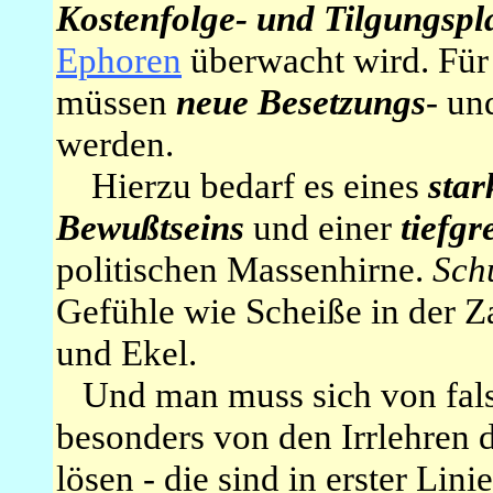
Kostenfolge- und Tilgungspl
Ephoren
überwacht wird. Für 
müssen
neue Besetzungs
- u
werden.
Hierzu bedarf es eines
star
Bewußtseins
und einer
tiefg
politischen Massenhirne.
Sch
Gefühle wie Scheiße in der 
und Ekel.
Und man muss sich von falsc
besonders von den Irrlehren 
lösen - die sind in erster Lini