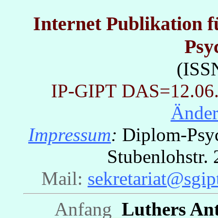
Internet Publikation 
Psy
(ISS
IP-GIPT
DAS=12.06.2
Ände
Impressum
:
Diplom-Psych
Stubenlohstr
Mail:
sekretariat@sgip
Anfang
_
Luthers An