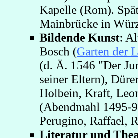
Kapelle (Rom). Spät
Mainbrücke in Würzb
Bildende Kunst
: A
Bosch (
Garten der L
(d. Ä. 1546 "Der Ju
seiner Eltern), Dür
Holbein, Kraft, Leo
(Abendmahl 1495-97
Perugino, Raffael, R
Literatur und Thea