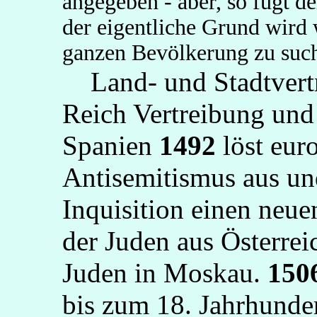
angegeben - aber, so fügt d
der eigentliche Grund wird
ganzen Bevölkerung zu such
Land- und Stadtvert
Reich Vertreibung und
Spanien
1492
löst eur
Antisemitismus aus un
Inquisition einen neu
der Juden aus Österrei
Juden in Moskau.
150
bis zum 18. Jahrhunder