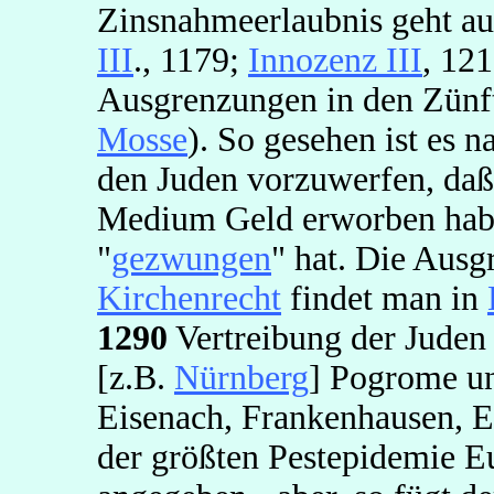
Zinsnahmeerlaubnis geht auf
III
., 1179;
Innozenz III
, 12
Ausgrenzungen in den Zünf
Mosse
). So gesehen ist es 
den Juden vorzuwerfen, da
Medium Geld erworben habe
"
gezwungen
" hat. Die Aus
Kirchenrecht
findet man in
1290
Vertreibung der Juden 
[z.B.
Nürnberg
] Pogrome u
Eisenach, Frankenhausen, 
der größten Pestepidemie E