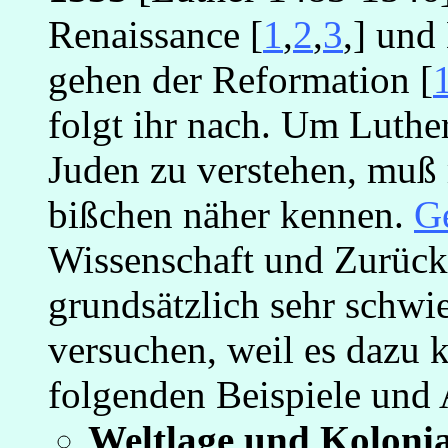
Renaissance [
1
,
2
,
3
,] un
gehen der Reformation [
folgt ihr nach. Um Luthe
Juden zu verstehen, muß 
bißchen näher kennen.
G
Wissenschaft und Zurückv
grundsätzlich sehr schw
versuchen, weil es dazu k
folgenden Beispiele und 
Weltlage und Koloni