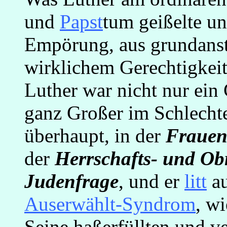
und
Papst
tum geißelte un
Empörung, aus grundanst
wirklichem Gerechtigkei
Luther war nicht nur ein
ganz Großer im Schlechte
überhaupt, in der
Frauen
der
Herrschafts- und Obr
Judenfrage
, und er
litt
au
Auserwählt-Syndrom
, wi
Seine haßerfüllten und v