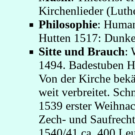
Kirchenlieder (Luth
Philosophie
: Human
Hutten 1517: Dunke
Sitte und Brauch
: 
1494. Badestuben H
Von der Kirche bekä
weit verbreitet. Sc
1539 erster Weihna
Zech- und Saufrecht
1540/41 ca. 400 Leu