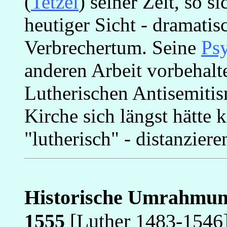
(
Tetzel
) seiner Zeit, so si
heutiger Sicht - dramati
Verbrechertum. Seine
Ps
anderen Arbeit vorbehalt
Lutherischen Antisemiti
Kirche sich längst hätte 
"lutherisch" - distanzier
Historische Umrahmung
1555
[Luther 1483-1546