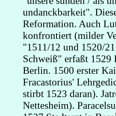
"unsere sünden / als 
undanckbarkeit". Diese
Reformation. Auch Lut
konfrontiert (milder V
"1511/12 und 1520/21 
Schweiß" erfaßt 1529 
Berlin. 1500 erster Ka
Fracastorius' Lehrgedi
stirbt 1523 daran). Ja
Nettesheim). Paracelsu