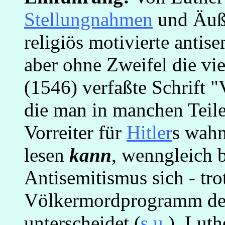
Stellungnahmen
und Äuße
religiös motivierte antis
aber ohne Zweifel die vi
(1546) verfaßte Schrift 
die man in manchen Teil
Vorreiter für
Hitler
s wahn
lesen
kann
, wenngleich 
Antisemitismus sich - tr
Völkermordprogramm des 
unterscheidet (
s.u
.). Lut