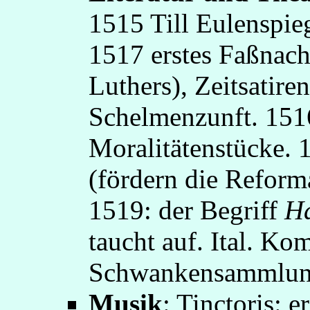
1515 Till Eulenspie
1517 erstes Faßnach
Luthers), Zeitsatir
Schelmenzunft. 1516
Moralitätenstücke. 1
(fördern die Reform
1519: der Begriff
H
taucht auf. Ital. Ko
Schwankensammlun
Musik
: Tinctoris: 