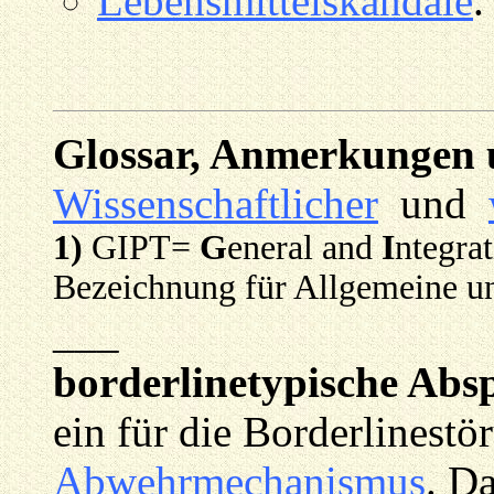
Lebensmittelskandale
.
Glossar, Anmerkungen
Wissenschaftlicher
und
1)
GIPT=
G
eneral and
I
ntegra
Bezeichnung für Allgemeine un
___
borderlinetypische Abs
ein für die Borderlinestö
Abwehrmechanismus
. Da