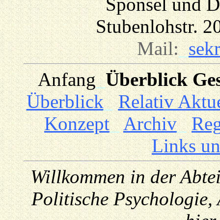
Sponsel und Dr
Stubenlohstr. 
Mail:
_
sek
Anfang
_
Überblick Ges
Überblick
_
Relativ Aktue
Konzept
_
Archiv
_
Reg
Links u
Willkommen in der Abtei
Politische Psychologie, 