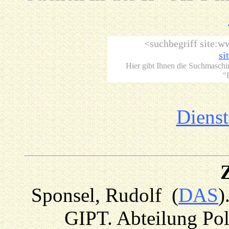
<suchbegriff site:w
si
Hier gibt Ihnen die Suchmaschi
"
Dienst
Sponsel, Rudolf (
DAS
)
GIPT.
Abteilung Pol