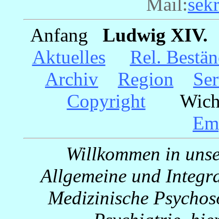
Mail:
sek
Anfang
_
Ludwig XIV.
_
Aktuelles
__
Rel. Bestän
Archiv
__
Region
__
Ser
Copyright
___
Wich
Em
Willkommen in unser
Allgemeine und Integra
Medizinische Psychos