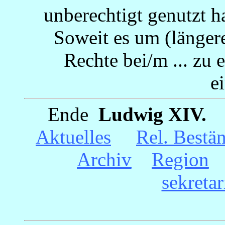
unberechtigt genutzt h
Soweit es um (längere)
Rechte bei/m ... zu 
e
Ende
_
Ludwig XIV.
_
Aktuelles
__
Rel. Bestä
Archiv
__
Region
_
sekreta