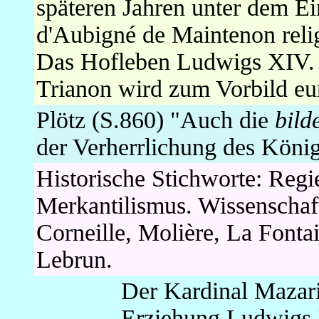
späteren Jahren unter dem Ei
d'Aubigné de Maintenon rel
Das Hofleben Ludwigs XIV. i
Trianon wird zum Vorbild eu
Plötz (S.860) "Auch die
bild
der Verherrlichung des Köni
Historische Stichworte: Regie
Merkantilismus. Wissenschaft:
Corneille, Molière, La Fonta
Lebrun.
Der Kardinal Mazarin
Erziehung Ludwigs 