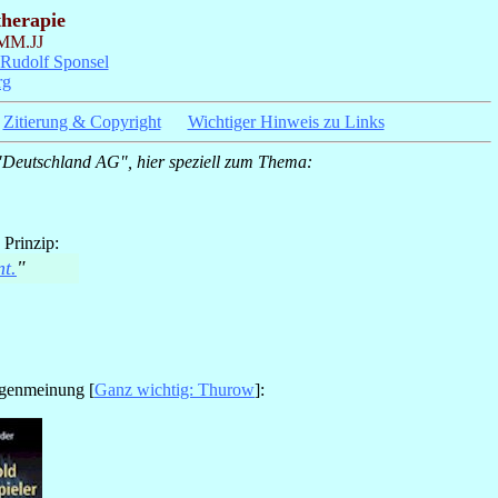
therapie
MM.JJ
Rudolf Sponsel
rg
_
Zitierung & Copyright
_
_
Wichtiger Hinweis zu Links
 "Deutschland AG", hier speziell zum Thema:
Prinzip:
t.
"
egenmeinung [
Ganz wichtig: Thurow
]: