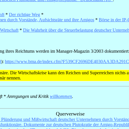
nft
*
Der richtige Weg
*
en durch Vorstände, Aufsichtsräte und ihre Amigos
*
Börse in der IP
Wirtschaft
*
Die Wahrheit über die Steuerbelastung deutscher Untern
ung ihres Reichtums werden im Manager-Magazin 3/2003 dokumentiert
8
):
https://www.bma.de/index.cfm?F539CF2696DE4030AA3DA291
näre. Die Wirtschaftskrise kann den Reichen und Superreichen nichts an
onär nennen.
ieft * Anregungen und Kritik
willkommen
.
Querverweise
 Plünderung und Mißwirtschaft deutscher Unternehmen durch Vorständ
funktionäre. Dokumente zur deutschen Plutokratie der Amigo-Republ