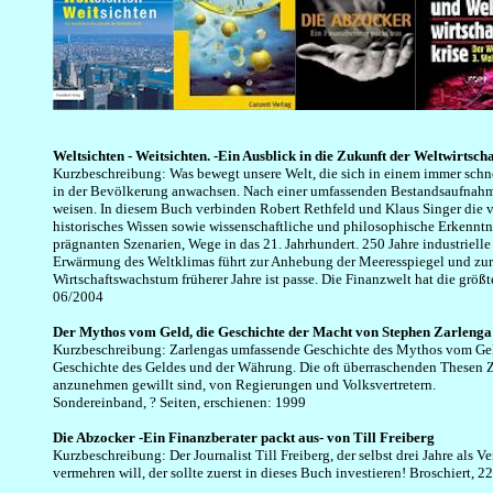
Weltsichten - Weitsichten. -Ein Ausblick in die Zukunft der Weltwirtsch
Kurzbeschreibung: Was bewegt unsere Welt, die sich in einem immer schn
in der Bevölkerung anwachsen. Nach einer umfassenden Bestandsaufnahme 
weisen. In diesem Buch verbinden Robert Rethfeld und Klaus Singer die 
historisches Wissen sowie wissenschaftliche und philosophische Erkennt
prägnanten Szenarien, Wege in das 21. Jahrhundert. 250 Jahre industriel
Erwärmung des Weltklimas führt zur Anhebung der Meeresspiegel und zur Ve
Wirtschaftswachstum früherer Jahre ist passe. Die Finanzwelt hat die grö
06/2004
Der Mythos vom Geld, die Geschichte der Macht von Stephen Zarlenga
Kurzbeschreibung: Zarlengas umfassende Geschichte des Mythos vom Geld 
Geschichte des Geldes und der Währung. Die oft überraschenden Thesen Za
anzunehmen gewillt sind, von Regierungen und Volksvertretern.
Sondereinband, ? Seiten, erschienen: 1999
Die Abzocker -Ein Finanzberater packt aus- von Till Freiberg
Kurzbeschreibung: Der Journalist Till Freiberg, der selbst drei Jahre als 
vermehren will, der sollte zuerst in dieses Buch investieren! Broschiert, 