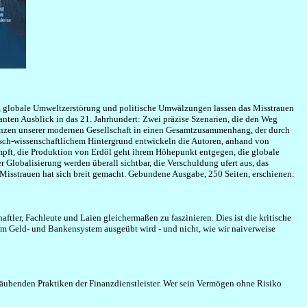
e, globale Umweltzerstörung und politische Umwälzungen lassen das Misstrauen
ten Ausblick in das 21. Jahrhundert: Zwei präzise Szenarien, die den Weg
denzen unserer modernen Gesellschaft in einen Gesamtzusammenhang, der durch
isch-wissenschaftlichem Hintergrund entwickeln die Autoren, anhand von
umpft, die Produktion von Erdöl geht ihrem Höhepunkt entgegen, die globale
 Globalisierung werden überall sichtbar, die Verschuldung ufert aus, das
s Misstrauen hat sich breit gemacht. Gebundene Ausgabe, 250 Seiten, erschienen:
er, Fachleute und Laien gleichermaßen zu faszinieren. Dies ist die kritische
em Geld- und Bankensystem ausgeübt wird - und nicht, wie wir naiverweise
rsträubenden Praktiken der Finanzdienstleister. Wer sein Vermögen ohne Risiko