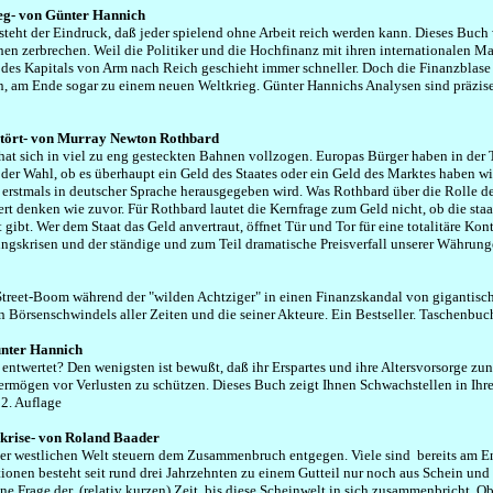
ieg- von Günter Hannich
eht der Eindruck, daß jeder spielend ohne Arbeit reich werden kann. Dieses Buch 
en zerbrechen. Weil die Politiker und die Hochfinanz mit ihren internationalen Mac
 des Kapitals von Arm nach Reich geschieht immer schneller. Doch die Finanzblase
en, am Ende sogar zu einem neuen Weltkrieg. Günter Hannichs Analysen sind präzis
rstört- von Murray Newton Rothbard
t sich in viel zu eng gesteckten Bahnen vollzogen. Europas Bürger haben in der T
 der Wahl, ob es überhaupt ein Geld des Staates oder ein Geld des Marktes haben w
rstmals in deutscher Sprache herausgegeben wird. Was Rothbard über die Rolle de
rt denken wie zuvor. Für Rothbard lautet die Kernfrage zum Geld nicht, ob die staat
 gibt. Wer dem Staat das Geld anvertraut, öffnet Tür und Tor für eine totalitäre Kon
ngskrisen und der ständige und zum Teil dramatische Preisverfall unserer Währung
-Street-Boom während der "wilden Achtziger" in einen Finanzskandal von gigantisc
n Börsenschwindels aller Zeiten und die seiner Akteure. Ein Bestseller. Taschenbuc
ünter Hannich
entwertet? Den wenigsten ist bewußt, daß ihr Erspartes und ihre Altersvorsorge 
Vermögen vor Verlusten zu schützen. Dieses Buch zeigt Ihnen Schwachstellen in Ihr
 2. Auflage
skrise- von Roland Baader
der westlichen Welt steuern dem Zusammenbruch entgegen. Viele sind bereits am E
nen besteht seit rund drei Jahrzehnten zu einem Gutteil nur noch aus Schein und I
 Frage der (relativ kurzen) Zeit, bis diese Scheinwelt in sich zusammenbricht. Ob 