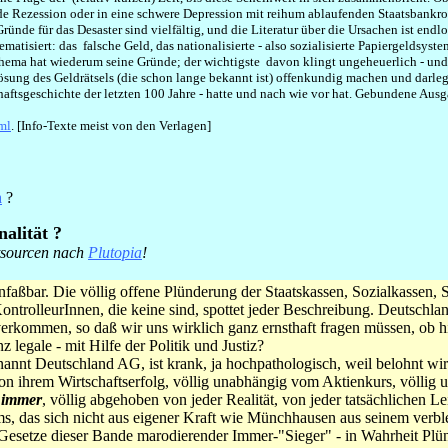
de Rezession oder in eine schwere Depression mit reihum ablaufenden Staatsbankro
 Gründe für das Desaster sind vielfältig, und die Literatur über die Ursachen ist en
atisiert: das falsche Geld, das nationalisierte - also sozialisierte Papiergeldsyst
hema hat wiederum seine Gründe; der wichtigste davon klingt ungeheuerlich - und 
ösung des Geldrätsels (die schon lange bekannt ist) offenkundig machen und darl
chaftsgeschichte der letzten 100 Jahre - hatte und nach wie vor hat. Gebundene Aus
ml
. [Info-Texte meist von den Verlagen]
h
?
alität ?
tsourcen nach
Plutopia
!
unfaßbar. Die völlig offene Plünderung der Staatskassen, Sozialkassen
ntrolleurInnen, die keine sind, spottet jeder Beschreibung. Deutschla
erkommen, so daß wir uns wirklich ganz ernsthaft fragen müssen, ob h
z legale - mit Hilfe der Politik und Justiz?
annt Deutschland AG, ist krank, ja hochpathologisch, weil belohnt wird
von ihrem Wirtschaftserfolg, völlig unabhängig vom Aktienkurs, völlig
n
immer
, völlig abgehoben von jeder Realität, von jeder tatsächlichen L
s, das sich nicht aus eigener Kraft wie Münchhausen aus seinem verble
 Gesetze dieser Bande marodierender Immer-"Sieger" - in Wahrheit Plün