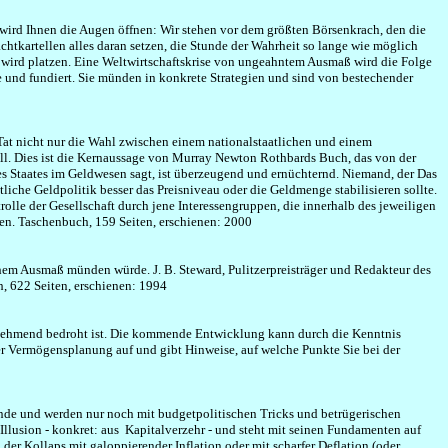
wird Ihnen die Augen öffnen: Wir stehen vor dem größten Börsenkrach, den die
htkartellen alles daran setzen, die Stunde der Wahrheit so lange wie möglich
 wird platzen. Eine Weltwirtschaftskrise von ungeahntem Ausmaß wird die Folge
e und fundiert. Sie münden in konkrete Strategien und sind von bestechender
at nicht nur die Wahl zwischen einem nationalstaatlichen und einem
ill. Dies ist die Kernaussage von Murray Newton Rothbards Buch, das von der
s Staates im Geldwesen sagt, ist überzeugend und ernüchternd. Niemand, der Das
liche Geldpolitik besser das Preisniveau oder die Geldmenge stabilisieren sollte.
trolle der Gesellschaft durch jene Interessengruppen, die innerhalb des jeweiligen
en. Taschenbuch, 159 Seiten, erschienen: 2000
hem Ausmaß münden würde. J. B. Steward, Pulitzerpreisträger und Redakteur des
h, 622 Seiten, erschienen: 1994
zunehmend bedroht ist. Die kommende Entwicklung kann durch die Kenntnis
er Vermögensplanung auf und gibt Hinweise, auf welche Punkte Sie bei der
nde und werden nur noch mit budgetpolitischen Tricks und betrügerischen
llusion - konkret: aus Kapitalverzehr - und steht mit seinen Fundamenten auf
der Kollaps mit galoppierender Inflation oder mit scharfer Deflation (oder