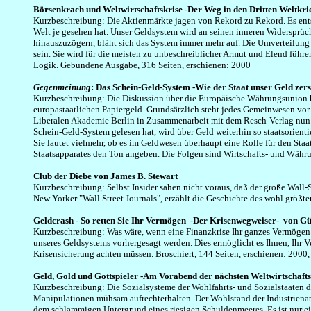
Börsenkrach und Weltwirtschaftskrise -Der Weg in den Dritten Weltkr
Kurzbeschreibung: Die Aktienmärkte jagen von Rekord zu Rekord. Es entst
Welt je gesehen hat. Unser Geldsystem wird an seinen inneren Widersprüch
hinauszuzögern, bläht sich das System immer mehr auf. Die Umverteilung
sein. Sie wird für die meisten zu unbeschreiblicher Armut und Elend führ
Logik. Gebundene Ausgabe, 316 Seiten, erschienen: 2000
Gegenmeinung
: Das Schein-Geld-System -Wie der Staat unser Geld ze
Kurzbeschreibung: Die Diskussion über die Europäische Währungsunion ha
europastaatlichen Papiergeld. Grundsätzlich steht jedes Gemeinwesen vor
Liberalen Akademie Berlin in Zusammenarbeit mit dem Resch-Verlag nun e
Schein-Geld-System gelesen hat, wird über Geld weiterhin so staatsorientie
Sie lautet vielmehr, ob es im Geldwesen überhaupt eine Rolle für den Staat
Staatsapparates den Ton angeben. Die Folgen sind Wirtschafts- und Währu
Club der Diebe von James B. Stewart
Kurzbeschreibung: Selbst Insider sahen nicht voraus, daß der große Wall
New Yorker "Wall Street Journals", erzählt die Geschichte des wohl größte
Geldcrash - So retten Sie Ihr Vermögen -Der Krisenwegweiser- von G
Kurzbeschreibung: Was wäre, wenn eine Finanzkrise Ihr ganzes Vermögen 
unseres Geldsystems vorhergesagt werden. Dies ermöglicht es Ihnen, Ihr 
Krisensicherung achten müssen. Broschiert, 144 Seiten, erschienen: 2000,
Geld, Gold und Gottspieler -Am Vorabend der nächsten Weltwirtschaft
Kurzbeschreibung: Die Sozialsysteme der Wohlfahrts- und Sozialstaaten 
Manipulationen mühsam aufrechterhalten. Der Wohlstand der Industrienatio
dem schlammigen Untergrund eines riesigen Schuldenmeeres. Es ist nur eine