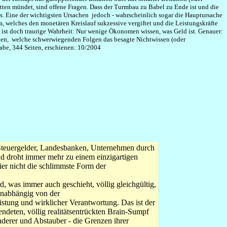
tten mündet, sind offene Fragen. Dass der Turmbau zu Babel zu Ende ist und die
dlos. Eine der wichtigsten Ursachen jedoch - wahrscheinlich sogar die Hauptursache
em, welches den monetären Kreislauf sukzessive vergiftet und die Leistungskräfte
ist doch traurige Wahrheit: Nur wenige Ökonomen wissen, was Geld ist. Genauer:
egen, welche schwerwiegenden Folgen das besagte Nichtwissen (oder
gabe, 344 Seiten, erschienen: 10/2004
, Steuergelder, Landesbanken, Unternehmen durch
nd droht immer mehr zu einem einzigartigen
ier nicht die schlimmste Form der
, was immer auch geschieht, völlig gleichgültig,
 unabhängig von der
eistung und wirklicher Verantwortung. Das ist der
ndeten, völlig realitätsentrückten Brain-Sumpf
derer und Abstauber - die Grenzen ihrer