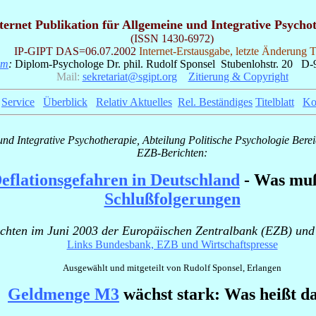
ternet Publikation für Allgemeine und Integrative Psycho
(ISSN 1430-6972)
IP-GIPT
DAS=06.07.2002
Internet-Erstausgabe, letzte Änderung
um
:
Diplom-Psychologe Dr. phil. Rudolf Sponsel Stubenlohstr. 20 D-
Mail:
sekretariat@sgipt.org
__
Zitierung & Copyright
_
Service
_
Überblick
_
Relativ Aktuelles
_
Rel. Beständiges
Titelblatt
_
Ko
und Integrative Psychotherapie, Abteilung Politische Psychologie Bere
EZB-Berichten:
eflationsgefahren in Deutschland
- Was muß
Schlußfolgerungen
chten im Juni 2003 der Europäischen Zentralbank (EZB) un
Links Bundesbank, EZB und Wirtschaftspresse
Ausgewählt und mitgeteilt von Rudolf Sponsel, Erlangen
Geldmenge M3
wächst stark: Was heißt d