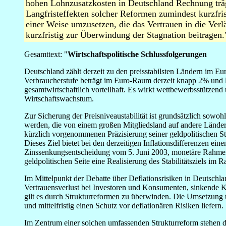
hohen Lohnzusatzkosten in Deutschland Rechnung träg
Langfristeffekten solcher Reformen zumindest kurzfri
einer Weise umzusetzen, die das Vertrauen in die Verlä
kurzfristig zur Überwindung der Stagnation beitragen.
Gesamttext: "
Wirtschaftspolitische Schlussfolgerungen
Deutschland zählt derzeit zu den preisstabilsten Ländern im 
Verbraucherstufe beträgt im Euro-Raum derzeit knapp 2% und lieg
gesamtwirtschaftlich vorteilhaft. Es wirkt wettbewerbsstützend 
Wirtschaftswachstum.
Zur Sicherung der Preisniveaustabilität ist grundsätzlich sow
werden, die von einem großen Mitgliedsland auf andere Länder
kürzlich vorgenommenen Präzisierung seiner geldpolitischen Strat
Dieses Ziel bietet bei den derzeitigen Inflationsdifferenzen ei
Zinssenkungsentscheidung vom 5. Juni 2003, monetäre Rahmenbe
geldpolitischen Seite eine Realisierung des Stabilitätsziels im
Im Mittelpunkt der Debatte über Deflationsrisiken in Deutschla
Vertrauensverlust bei Investoren und Konsumenten, sinkende Kap
gilt es durch Strukturreformen zu überwinden. Die Umsetzung 
und mittelfristig einen Schutz vor deflationären Risiken liefern.
Im Zentrum einer solchen umfassenden Strukturreform stehen d