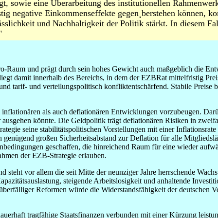
t, sowie eine Überarbeitung des institutionellen Rahmenwerk
stig negative Einkommenseffekte gegen¸berstehen können, kom
sslichkeit und Nachhaltigkeit der Politik stärkt. In diesem F
"
Euro-Raum und prägt durch sein hohes Gewicht auch maßgeblich die En
t damit innerhalb des Bereichs, in dem der EZBRat mittelfristig Preisni
und tarif- und verteilungspolitisch konfliktentschärfend. Stabile Preis
ohl inflationären als auch deflationären Entwicklungen vorzubeugen. D
 ausgehen könnte. Die Geldpolitik trägt deflationären Risiken in zwe
egie seine stabilitätspolitischen Vorstellungen mit einer Inflationsrate 
nen genügend großen Sicherheitsabstand zur Deflation für alle Mitglieds
dingungen geschaffen, die hinreichend Raum für eine wieder aufwärts
 Rahmen der EZB-Strategie erlauben.
nd steht vor allem die seit Mitte der neunziger Jahre herrschende Wac
azitätsauslastung, steigende Arbeitslosigkeit und anhaltende Investit
überfälliger Reformen würde die Widerstandsfähigkeit der deutschen Vo
auerhaft tragfähige Staatsfinanzen verbunden mit einer Kürzung leis