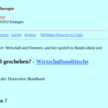
therapie
 TMJ
91052 Erlangen
nzept
_
Archiv
_
Region
__
Wichtiger Hinweis zu Links
ich
Wirtschaft und Finanzen, und hier speziell zu Bundes-Bank und
 geschehen? -
Wirtschaftspolitische
d der Deutschen Bundbank
as
?