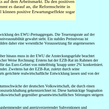
s auf dem Arbeitsmarkt. Da den positiven
mt es darauf an, die Reformschritte in
all können positive Erwartungseffekte sogar
twicklung des EWU-Preisaggregats. Die Teuerungsrate auf der
veaustabilität gewahrt sieht. Ein stabiles Preisniveau ist
e bilden daher eine wesentliche Voraussetzung für angemessenes
arüber hinaus muss in der EWU die Ansteckungsgefahr beachtet
ifacher Weise Rechnung: Erstens hat der EZB-Rat im Rahmen der
für das Euro-Gebiet von mittelfristig 'knapp unter 2%' konkretisiert.
länder. Zweitens hat der EZB-Rat, zuletzt durch seine
 gerichtete realwirtschaftliche Entwicklung lassen und von der
hstumsschwäche der deutschen Volkswirtschaft, die durch einen
ionszurückhaltung gekennzeichnet ist. Diese hartnäckige Stagnation
lkswirtschaft gegenüber gesamtwirtschaftlichen Störungen steigern
tungshemmender und anreizverzerrender Subventionen und