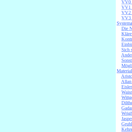
VV0 
VV1 V
VV2 V
VV3 V
Systema
Die N
Kläre
Kontr
Einb
Sich s
Ander
Sonst
Mögli
Materia
Arist
Allan
Eisle
Waism
Wittg
Dilth
Gadam
Wrigh
Jaspe
Gruhl
Kehre