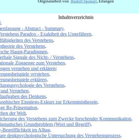
Originalarbeit von
Rudolf Sponsel
, Erlangen
_
Inhaltsverzeichnis
l
.
nfassung - Abstract - Summary
.
erstehens Paradox - Exaktheit des Ungefähren
.
fähigkeiten des Verstehens
.
ntheorie des Verstehens
.
ische Haupt-Paradigmen
.
rbale Signale des Nicht- / Verstehens
.
tionale Zugaenge zum Verstehen
.
ungen verstehen und erklären
:
erungsbeispiele
verstehen
.
erungsbeispiele
erklären
.
lungspsychologie des Verstehens
.
und Verstehen
.
daufgaben des Denkens
.
sophischer Einstiegs-Exkurs zur Erkenntnistheorie
.
ige Re-Präsentation
.
ehen der Welt
.
icherung des Verstehens zum Zwecke forschender Kommunikation
.
igmatisches Grundproblem (Wort und Begriff)
.
-Begrifflichkeit im Alltag
.
are denkpsychologische Untersuchung des Verstehensprozess
.