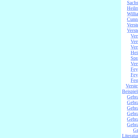
Sachs
Heilm
Willi
Cunni
Verst
Verst
Ver
Ver
Ver
Hei
Spr
Ver
Fey
Fe
Fes
Verste
Beispie
Gebra
Gebra
Gebra
Gebra
Gebra
Gebra
Gr
Literatu