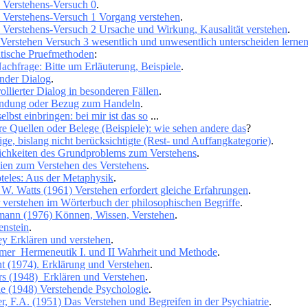
Verstehens-Versuch 0
.
erstehens-Versuch 1 Vorgang verstehen
.
erstehens-Versuch 2 Ursache und Wirkung, Kausalität verstehen
.
erstehen Versuch 3 wesentlich und unwesentlich unterscheiden lerne
tische Pruefmethoden
:
achfrage: Bitte um Erläuterung, Beispiele
.
nder Dialog
.
ollierter Dialog in besonderen Fällen
.
indung oder Bezug zum Handeln
.
elbst einbringen: bei mir ist das so
...
e Quellen oder Belege (Beispiele): wie sehen andere das
?
ige, bislang nicht berücksichtigte (Rest- und Auffangkategorie)
.
chkeiten des Grundproblems zum Verstehens
.
lien zum Verstehen des Verstehens
.
oteles: Aus der Metaphysik
.
 W. Watts (1961) Verstehen erfordert gleiche Erfahrungen
.
r verstehen im Wörterbuch der philosophischen Begriffe
.
ann (1976) Können, Wissen, Verstehen
.
enstein
.
ey Erklären und verstehen
.
er Hermeneutik I. und II Wahrheit und Methode
.
t (1974). Erklärung und Verstehen
.
rs (1948) Erklären und Verstehen
.
e (1948) Verstehende Psychologie
.
r, F.A. (1951) Das Verstehen und Begreifen in der Psychiatrie
.