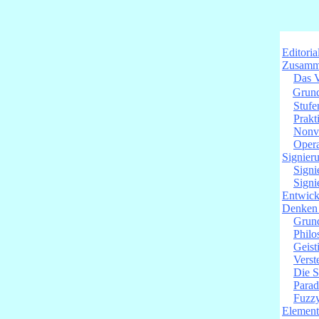
Editoria
Zusamme
Das V
Grund
Stufe
Prakt
Nonve
Opera
Signier
Signi
Signi
Entwick
Denken 
Grun
Philo
Geist
Verst
Die S
Parad
Fuzzy
Element