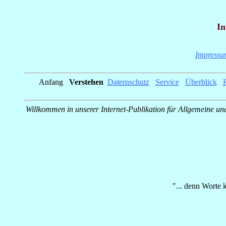
In
Impress
Anfang
_
Verstehen
_
Daternschutz
_
Service
_
Überblick
_
R
Willkommen in unserer Internet-Publikation für Allgemeine u
"... denn Worte 