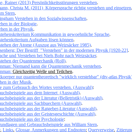
e, Rainer (2013) Persönlichkeitsstörungen verstehen
.
ann, Christa M. (2011) Körpersprache richtig verstehen und einsetzen
am Stern
.
ngham Verstehen in den Sozialwissenschaften
.
ehen in der Biologie
.
ehen in der Physik
.
stehenskriterium Kommunikation in gewoehnliche Sprache
.
stehenkriterium Aufgaben lösen können
.
stehen der Atome (Auszug aus Weizsäcker 1985)
.
senberg: Der Begriff "Verstehen" in der modernen Physik [1920-22]
.
ache und Verstehen bei Niels Bohr nach Weizsäcker
.
stehen der Quantenmechanik (Roll)
.
nman: Niemand kann die Quantenmechanik verstehen
.
ynman:
Gleichzeitig Welle und Teilchen
.
tkoerper nur quantentheoretisch "wirklich verstehbar" (dtv-atlas Physik
hen in der Musik
.
le zum Gebrauch des Wortes verstehen. (Auswahl)
:
uchsbeispiele aus dem Internet (Auswahl)
.
uchsbeispiele aus der Literatur (Belletristik) (Auswahl)
.
uchsbeispiele aus Sachbuechern (Auswahl)
.
uchsbeispiele aus der Ratgeber-Literatur (Auswahl)
.
uchsbeispiele aus der Geistesgeschichte (Auswahl)
.
uchsbeispiele aus der Psychologie
:
undlagen und Gebrauchsbeispiele aus William Stern
.
r
,
Links
,
Glossar, Anmerkungen und Endnoten
;
Querverweise
,
Zitieru