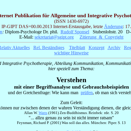
ternet Publikation für Allgemeine und Integrative Psycho
(ISSN 1430-6972)
IP-GIPT
DAS=00.00.2013 Internet-Erstausgabe, letzte
Änderung
: 17
um
:
Diplom-Psychologe Dr. phil.
Rudolf Sponsel
Stubenlohstr. 20 D-
E-Mail:
sekretariat@sgipt.org
_
Zitierung & Copyright
elativ Aktuelles
_
Rel. Beständiges
_
Titelblatt
_
Konzept
_
Archiv
_
Reg
wichtige Hinweise
nd Integrative Psychotherapie, Abteilung Kommunikation, Kommunikati
hier speziell zum Thema:
Verstehen
mit einer Begriffsanalyse und Gebrauchsbeispielen
und der Gretchenfrage: Wie kann man
prüfen
, ob man sich verste
Zum
Geleit:
können nur zwischen denen der wahren Verständigung dienen, die gleic
Allan W.
Watts
(1961) Zen-Buddhismus. Reinbek: rde. S. 20
"... allzu genau zu sein ist nicht immer ratsam"
Feynman, Richard P. (2001) Was soll das alles. München: Piper. S. 13