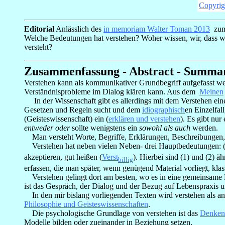
Copyrig
Editorial
Anlässlich des
in memoriam Walter Toman 2013
zum 
Welche Bedeutungen hat verstehen? Woher wissen, wir, dass wi
versteht?
Zusammenfassung - Abstract - Summa
Verstehen kann als kommunikativer Grundbegriff aufgefasst w
Verständnisprobleme im Dialog klären kann. Aus dem
Meinen
In der Wissenschaft gibt es allerdings mit dem Verstehen ein
Gesetzen und Regeln sucht und dem
idiographisch
en Einzelfal
(Geisteswissenschaft) ein (
erklären und verstehen
). Es gibt nur
entweder oder
sollte wenigstens ein
sowohl als auch
werden.
Man versteht Worte, Begriffe, Erklärungen, Beschreibungen, T
Verstehen hat neben vielen Neben- drei Hauptbedeutungen: (1)
akzeptieren, gut heißen (
Verst
). Hierbei sind (1) und (2) 
billig
erfassen, die man später, wenn genügend Material vorliegt, kl
Verstehen gelingt dort am besten, wo es in eine gemeinsame 
ist das Gespräch, der Dialog und der Bezug auf Lebenspraxis 
In den mir bislang vorliegenden Texten wird verstehen als ansc
Philosophie und Geisteswissenschaften
.
Die psychologische Grundlage von verstehen ist das
Denken
Modelle bilden oder zueinander in Beziehung setzen.