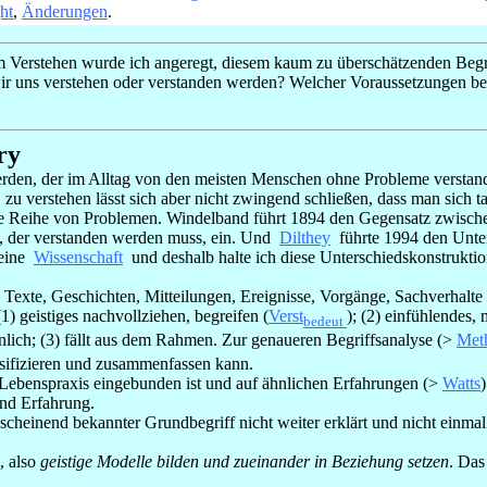
ht
,
Änderungen
.
Verstehen wurde ich angeregt, diesem kaum zu überschätzenden Begri
r uns verstehen oder verstanden werden? Welcher Voraussetzungen bed
ry
erden, der im Alltag von den meisten Menschen ohne Probleme verstan
zu verstehen lässt sich aber nicht zwingend schließen, dass man sich tat
e Reihe von Problemen. Windelband führt 1894 den Gegensatz zwischen
l, der verstanden werden muss, ein. Und
Dilthey
führte 1994 den Unte
 eine
Wissenschaft
und deshalb halte ich diese Unterschiedskonstruktio
exte, Geschichten, Mitteilungen, Ereignisse, Vorgänge, Sachverhalte 
 geistiges nachvollziehen, begreifen (
Verst
); (2) einfühlendes,
bedeut
ähnlich; (3) fällt aus dem Rahmen. Zur genaueren Begriffsanalyse (>
Met
assifizieren und zusammenfassen kann.
Lebenspraxis eingebunden ist und auf ähnlichen Erfahrungen (>
Watts
und Erfahrung.
heinend bekannter Grundbegriff nicht weiter erklärt und nicht einmal ü
, also
geistige Modelle bilden und zueinander in Beziehung setzen
. Das