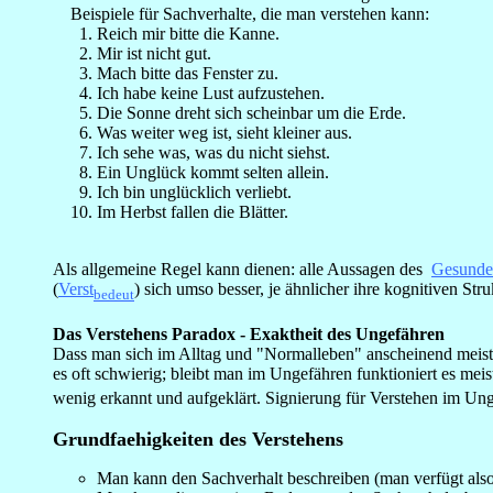
Beispiele für Sachverhalte, die man verstehen kann:
Reich mir bitte die Kanne.
Mir ist nicht gut.
Mach bitte das Fenster zu.
Ich habe keine Lust aufzustehen.
Die Sonne dreht sich scheinbar um die Erde.
Was weiter weg ist, sieht kleiner aus.
Ich sehe was, was du nicht siehst.
Ein Unglück kommt selten allein.
Ich bin unglücklich verliebt.
Im Herbst fallen die Blätter.
Als allgemeine Regel kann dienen: alle Aussagen des
Gesunde
(
Verst
) sich umso besser, je ähnlicher ihre kognitiven St
bedeut
_
Das Verstehens
Paradox - Exaktheit des Ungefähren
Dass man sich im Alltag und "Normalleben" anscheinend meist 
es oft schwierig; bleibt man im Ungefähren funktioniert es mei
wenig erkannt und aufgeklärt. Signierung für Verstehen im Un
_
Grundfaehigkeiten des Verstehens
Man kann den Sachverhalt beschreiben (man verfügt also