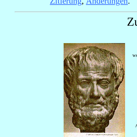
Zitierung
,
Änderungen
.
Z
we
A