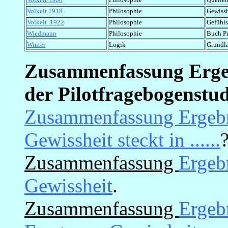
Volkelt 1918
Philosophie
Gewissh
Volkelt 1922
Philosophie
Gefühl
Wiedmann
Philosophie
Buch Pr
Winter
Logik
Grundla
Zusammenfassung Erge
der
Pilotfragebogenstud
Zusammenfassung Ergebni
Gewissheit steckt in ......
Zusammenfassung
Ergebn
Gewissheit
.
Zusammenfassung
Ergebn