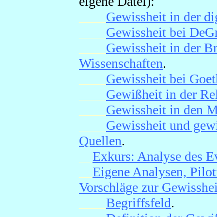
eigene Datei):
____
Gewissheit in der di
____
Gewissheit bei DeGr
____
Gewissheit in der 
Wissenschaften
.
____
Gewissheit bei Goet
____
Gewißheit in der Re
____
Gewissheit in den 
____
Gewissheit und gewi
Quellen
.
__
Exkurs: Analyse des E
__
Eigene Analysen, Pilot
Vorschläge zur Gewisshei
____
Begriffsfeld
.