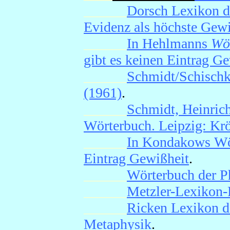
______
Dorsch Lexikon de
Evidenz als höchste Gewi
______
In Hehlmanns
Wör
gibt es keinen Eintrag G
______
Schmidt/Schisch
(1961)
.
______
Schmidt, Heinric
Wörterbuch. Leipzig: Kr
______
In Kondakows Wör
Eintrag Gewißheit
.
______
Wörterbuch der P
______
Metzler-Lexikon-
______
Ricken Lexikon d
Metaphysik
.