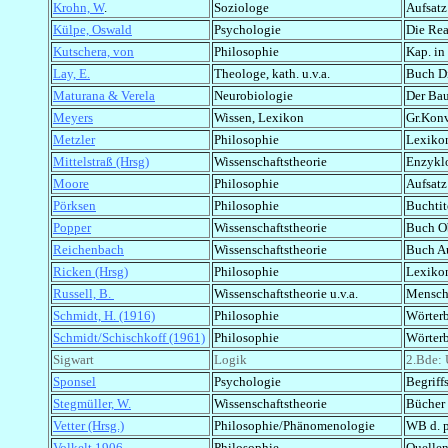
Krohn, W
.
Soziologe
Aufsatz
Külpe, Oswald
Psychologie
Die Rea
Kutschera, von
Philosophie
Kap. in
Lay, E.
Theologe, kath. u.v.a.
Buch D
Maturana & Verela
Neurobiologie
Der Bau
Meyers
Wissen, Lexikon
Gr.Konv
Metzler
Philosophie
Lexiko
Mittelstraß (Hrsg)
Wissenschaftstheorie
Enzykl
Moore
Philosophie
Aufsat
Pörksen
Philosophie
Buchtit
Popper
Wissenschaftstheorie
Buch Ob
Reichenbach
Wissenschaftstheorie
Buch Au
Ricken (Hrsg)
Philosophie
Lexikon
Russell, B.
Wissenschaftstheorie u.v.a.
Mensch
Schmidt, H. (1916)
Philosophie
Wörterb
Schmidt/Schischkoff (1961)
Philosophie
Wörterb
Sigwart
Logik
2.Bde: 
Sponsel
Psychologie
Begriff
Stegmüller, W.
Wissenschaftstheorie
Bücher 
Vetter (Hrsg.)
Philosophie/Phänomenologie
WB d. 
Volkelt 1906
Philosophie
Quellen