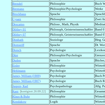
Brendel
Philosophie
Buch W
Brentano
Philosophie/Psychologie
Werke
Brockhaus
Sprache
Sprach
Cysarz
Philosophie
Zwei Ar
Descartes
Philoso., Math, Physik
Medita
Dilthey 01
Philosoph, Geisteswissenschaftler
Band 01 
Dilthey 07
Philosoph, Geisteswissenschaftler
Band 07 
Dimbath
Soziologe
Hrsg. G
Dornseiff
Sprache
Dt. Wor
Dorsch
Psychologie
Lexiko
Dürr
Philosophie/Psychologie
Grenzen
Duden
Sprache
Bücher,
Eisler
Philosophie
Wörter
Hehlmann
Psychologie
Wörter
James, William (1909)
Psychologie
Buch P
James, William (1907)
Psychologie
Buch Re
Jaspers, Karl
Psychopathologe
Allg. P
Kant
[korrigiert 26.09.22]
Philosophie
Gesamm
Klaus & Buhr
Philosophie
Wörter
Kondakow
Logik
Wörter