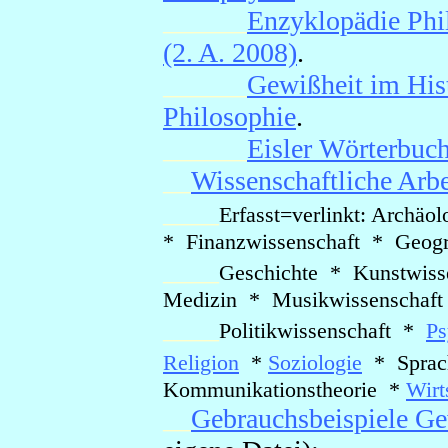
______
Enzyklopädie Phi
(2. A. 2008)
.
______
Gewißheit im His
Philosophie
.
______
Eisler Wörterbuch
__
Wissenschaftliche Arbe
____
Erfasst=verlinkt: Arch
* Finanzwissenschaft * Geog
____
Geschichte * Kunstwis
Medizin * Musikwissenschaf
____
Politikwissenschaft *
Ps
Religion
*
Soziologie
* Sprach
Kommunikationstheorie *
Wirt
__
Gebrauchsbeispiele Ge