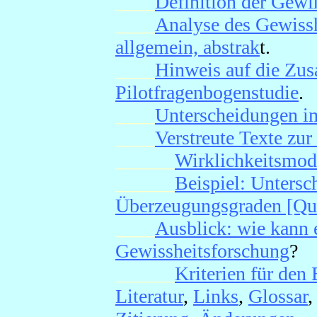
____
Definition der Gewi
____
Analyse des Gewisshe
allgemein, abstrak
t.
____
Hinweis auf die Zu
Pilotfragenbogenstudie
.
____
Unterscheidungen im
____
Verstreute Texte zur
______
Wirklichkeitsmod
______
Beispiel: Unters
Überzeugungsgraden [Que
____
Ausblick: wie kann 
Gewissheitsforschung
?
______
Kriterien für den
Literatur
,
Links
,
Glossar