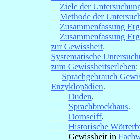
__
Ziele der Untersuchun
__
Methode der Untersuc
Zusammenfassung Erge
Zusammenfassung Ergeb
zur Gewissheit
.
Systematische Untersuch
zum Gewissheitserleben
:
Sprachgebrauch Gewis
Enzyklopädien
.
____
Duden
.
____
Sprachbrockhaus
.
____
Dornseiff
.
____
Historische Wörterb
____
Gewissheit in
Fachw