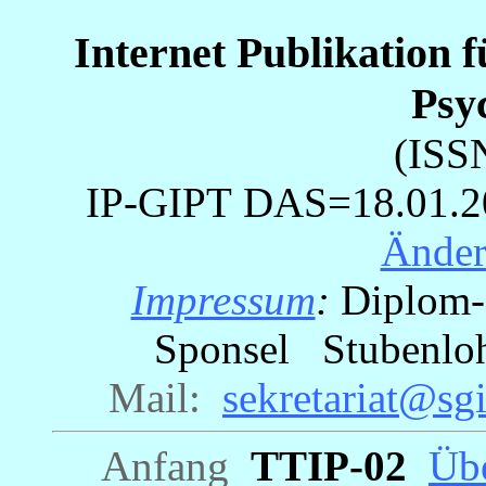
Internet Publikation 
Psy
(ISS
IP-GIPT
DAS=18.01.
Ände
Impressum
:
Diplom-P
Sponsel Stubenloh
Mail:
_
sekretariat@sgi
Anfang
_
TTIP-02
_
Übe