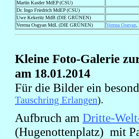
Martin Kastler MdEP (CSU)
_
Dr. Ingo Friedrich MdEP (CSU)
_
Uwe Kekeritz MdB (DIE GRÜNEN)
_
Verena Osgyan MdL (DIE GRÜNEN)
Verena Osgyan
,
Kleine Foto-Galerie zu
am 18.01.2014
Für die Bilder ein beson
Tauschring Erlangen
).
Aufbruch am
Dritte-Wel
(Hugenottenplatz) mit 