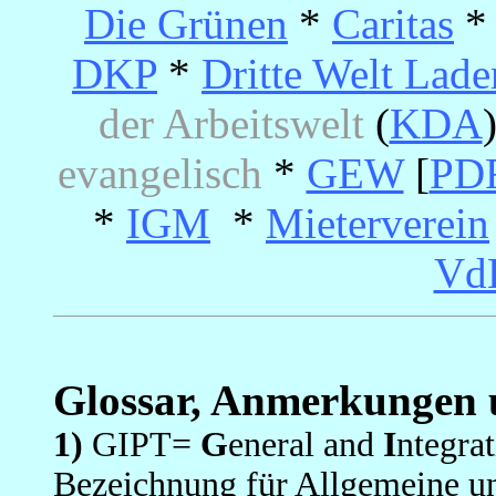
Die Grünen
*
Caritas
DKP
*
Dritte Welt Lade
der Arbeitswelt
(
KDA
evangelisch
*
GEW
[
PD
*
IGM
*
Mieterverein
Vd
Glossar, Anmerkungen 
1)
GIPT=
G
eneral and
I
ntegra
Bezeichnung für Allgemeine un