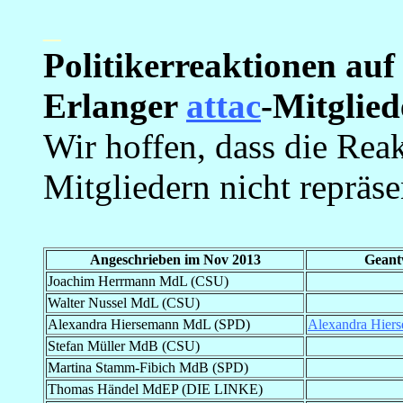
_
Politikerreaktionen auf
Erlanger
attac
-Mitglie
Wir hoffen, dass die Rea
Mitgliedern nicht repräsen
Angeschrieben im Nov 2013
Geantw
Joachim Herrmann MdL (CSU)
_
Walter Nussel MdL (CSU)
_
Alexandra Hiersemann MdL (SPD)
Alexandra Hier
Stefan Müller MdB (CSU)
_
Martina Stamm-Fibich MdB (SPD)
_
Thomas Händel MdEP (DIE LINKE)
_