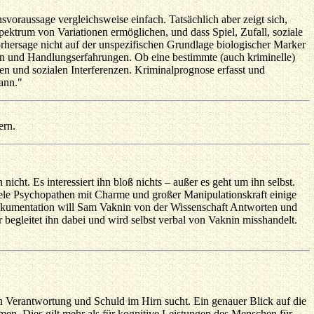
svoraussage vergleichsweise einfach. Tatsächlich aber zeigt sich,
ektrum von Variationen ermöglichen, und dass Spiel, Zufall, soziale
rhersage nicht auf der unspezifischen Grundlage biologischer Marker
gen und Handlungserfahrungen. Ob eine bestimmte (auch kriminelle)
nen und sozialen Interferenzen. Kriminalprognose erfasst und
ann."
ern.
nicht. Es interessiert ihn bloß nichts – außer es geht um ihn selbst.
iele Psychopathen mit Charme und großer Manipulationskraft einige
Dokumentation will Sam Vaknin von der Wissenschaft Antworten und
begleitet ihn dabei und wird selbst verbal von Vaknin misshandelt.
on Verantwortung und Schuld im Hirn sucht. Ein genauer Blick auf die
mmen. Dies gilt mehr als für kognitive Leistungen des Menschen für