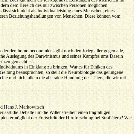
sondern dem Bereich des nur zwischen Personen möglichen
 lässt sich nicht als Individualleistung eines Menschen, eines
 anderen Beziehungshandlungen von Menschen. Diese können vom
 weder den homo oeconomicus gibt noch den Krieg aller gegen alle,
stische Auslegung des Darwinismus und seines Kampfes ums Dasein
enzen gemacht ist.
ndividuums in Einklang zu bringen. War es für Ethiken des
 Geltung beanspruchten, so stellt die Neurobiologie das gelungene
te und nicht allein die abstrakte Handlung des Täters, die wir mit
nd Hans J. Markowitsch
lässt die Debatte um die Willensfreiheit einen tragfähigen
ien ermöglicht der Fortschritt der Hirnforschung bei Straftätern? Wie