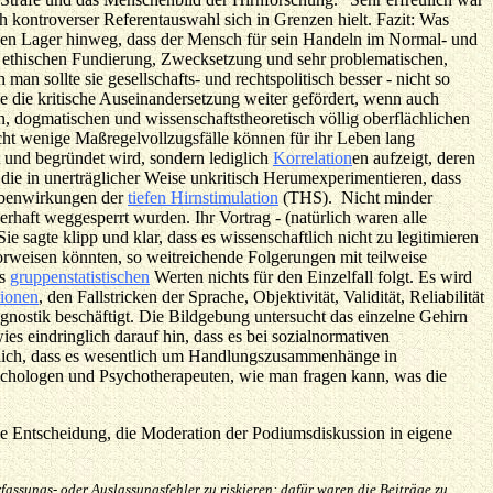
kontroverser Referentauswahl sich in Grenzen hielt. Fazit: Was
rsen Lager hinweg, dass der Mensch für sein Handeln im Normal- und
er ethischen Fundierung, Zwecksetzung und sehr problematischen,
an sollte sie gesellschafts- und rechtspolitisch besser - nicht so
de die kritische Auseinandersetzung weiter gefördert, wenn auch
n, dogmatischen und wissenschaftstheoretisch völlig oberflächlichen
ht wenige Maßregelvollzugsfälle können für ihr Leben lang
t und begründet wird, sondern lediglich
Korrelation
en aufzeigt, deren
, die in unerträglicher Weise unkritisch Herumexperimentieren, dass
Nebenwirkungen der
tiefen Hirnstimulation
(THS). Nicht minder
rhaft weggesperrt wurden. Ihr Vortrag - (natürlich waren alle
 sagte klipp und klar, dass es wissenschaftlich nicht zu legitimieren
vorweisen könnten, so weitreichende Folgerungen mit teilweise
us
gruppenstatistischen
Werten nichts für den Einzelfall folgt. Es wird
tionen
, den Fallstricken der Sprache, Objektivität, Validität, Reliabilität
gnostik beschäftigt. Die Bildgebung untersucht das einzelne Gehirn
es eindringlich darauf hin, dass es bei sozialnormativen
lich, dass es wesentlich um Handlungszusammenhänge in
Psychologen und Psychotherapeuten, wie man fragen kann, was die
ie Entscheidung, die Moderation der Podiumsdiskussion in eigene
ssungs- oder Auslassungsfehler zu riskieren: dafür waren die Beiträge zu