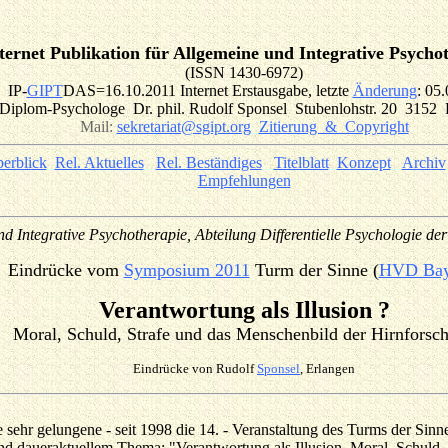
ternet Publikation für Allgemeine und Integrative Psycho
(ISSN 1430-6972)
IP-
GIPT
DAS=16.10.2011 Internet Erstausgabe, letzte
Änderung
: 05
Diplom-Psychologe Dr. phil. Rudolf Sponsel Stubenlohstr. 20 3152
Mail:
sekretariat@sgipt.org
_
Zitierung & Copyright
erblick
_
Rel. Aktuelles
_
Rel. Beständiges
_
Titelblatt
_
Konzept
_
Archiv
Empfehlungen
_
d Integrative Psychotherapie, Abteilung Differentielle Psychologie der
Eindrücke vom
Symposium 2011
Turm der Sinne (
HVD Bay
Verantwortung als Illusion ?
Moral, Schuld, Strafe und das Menschenbild der Hirnforsc
Eindrücke von Rudolf
Sponsel
, Erlangen
e sehr gelungene - seit 1998 die 14. - Veranstaltung des Turms der Si
nd daueraktuellem Thema: "Verantwortung als Illusion. Moral, Schuld,