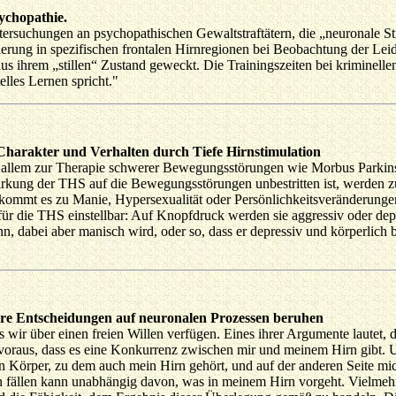
ychopathie.
ntersuchungen an psychopathischen Gewaltstraftätern, die „neuronale S
vierung in spezifischen frontalen Hirnregionen bei Beobachtung der L
aus ihrem „stillen“ Zustand geweckt. Die Trainingszeiten bei kriminell
elles Lernen spricht."
Charakter und Verhalten durch Tiefe Hirnstimulation
r allem zur Therapie schwerer Bewegungsstörungen wie Morbus Parkinso
Wirkung der THS auf die Bewegungsstörungen unbestritten ist, werden
n kommt es zu Manie, Hypersexualität oder Persönlichkeitsveränderunge
für die THS einstellbar: Auf Knopfdruck werden sie aggressiv oder de
kann, dabei aber manisch wird, oder so, dass er depressiv und körperlic
sere Entscheidungen auf neuronalen Prozessen beruhen
ss wir über einen freien Willen verfügen. Eines ihrer Argumente lautet,
er voraus, dass es eine Konkurrenz zwischen mir und meinem Hirn gibt
n Körper, zu dem auch mein Hirn gehört, und auf der anderen Seite mich 
en fällen kann unabhängig davon, was in meinem Hirn vorgeht. Vielmehr b