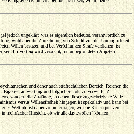
ese Fähigkeiten kann ich aber auch besitzen, wenn meine
gel jedoch ungeklärt, was es eigentlich bedeutet, verantwortlich zu
wortung, wohl aber die Zurechnung von Schuld von der Unmöglichkeit
freien Willen besitzen und bei Verfehlungen Strafe verdienen, ist
denken. Im Vortrag wird versucht, mit unbegründeten Ängsten
-psychiatrischen und daher auch strafrechtlichen Bereich. Reichen die
von Eigenverantwortung und folglich Schuld zu verwerfen?
llens, sondern die Zustände, in denen dieser zugeschriebene Wille
minismus versus Willensfreiheit hingegen ist spekulativ und kann bei
iertes Weltbild ist daher zu hinterfragen, welche Konsequenzen
, in mehrfacher Hinsicht, ob wir alle das „wollen“ können."