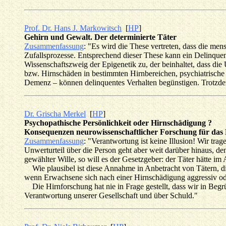
Prof. Dr. Hans J. Markowitsch
[
HP
]
Gehirn und Gewalt. Der determinierte Täter
Zusammenfassung
: "Es wird die These vertreten, dass die me
Zufallsprozesse. Entsprechend dieser These kann ein Delinque
Wissenschaftszweig der Epigenetik zu, der beinhaltet, dass di
bzw. Hirnschäden in bestimmten Hirnbereichen, psychiatrische
Demenz – können delinquentes Verhalten begünstigen. Trotzdem 
Dr. Grischa Merkel
[
HP
]
Psychopathische Persönlichkeit oder Hirnschädigung ?
Konsequenzen neurowissenschaftlicher Forschung für das 
Zusammenfassung
: "Verantwortung ist keine Illusion! Wir tr
Unwerturteil über die Person geht aber weit darüber hinaus, den
gewählter Wille, so will es der Gesetzgeber: der Täter hätte i
Wie plausibel ist diese Annahme in Anbetracht von Tätern, di
wenn Erwachsene sich nach einer Hirnschädigung aggressiv od
Die Hirnforschung hat nie in Frage gestellt, dass wir in Beg
Verantwortung unserer Gesellschaft und über Schuld."