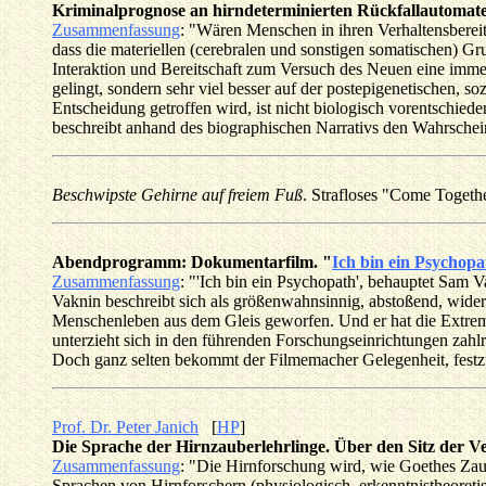
Kriminalprognose an hirndeterminierten Rückfallautomate
Zusammenfassung
: "Wären Menschen in ihren Verhaltensbereits
dass die materiellen (cerebralen und sonstigen somatischen) G
Interaktion und Bereitschaft zum Versuch des Neuen eine immen
gelingt, sondern sehr viel besser auf der postepigenetischen,
Entscheidung getroffen wird, ist nicht biologisch vorentschiede
beschreibt anhand des biographischen Narrativs den Wahrschei
Beschwipste Gehirne auf freiem Fuß
. Strafloses "Come Togeth
Abendprogramm: Dokumentarfilm. "
Ich bin ein Psychopa
Zusammenfassung
: "'Ich bin ein Psychopath', behauptet Sam Va
Vaknin beschreibt sich als größenwahnsinnig, abstoßend, wider
Menschenleben aus dem Gleis geworfen. Und er hat die Extreme
unterzieht sich in den führenden Forschungseinrichtungen zahl
Doch ganz selten bekommt der Filmemacher Gelegenheit, festzu
Prof. Dr. Peter Janich
[
HP
]
Die Sprache der Hirnzauberlehrlinge. Über den Sitz der 
Zusammenfassung
: "Die Hirnforschung wird, wie Goethes Zaub
Sprachen von Hirnforschern (physiologisch, erkenntnistheoretis