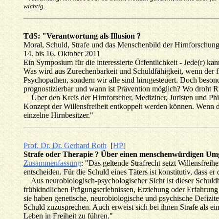
wichtig.
TdS: "Verantwortung als Illusion ?
Moral, Schuld, Strafe und das Menschenbild der Hirnforschun
14. bis 16. Oktober 2011
Ein Symposium für die interessierte Öffentlichkeit - Jede(r) 
Was wird aus Zurechenbarkeit und Schuldfähigkeit, wenn der fr
Psychopathen, sondern wir alle sind hirngesteuert. Doch beso
prognostizierbar und wann ist Prävention möglich? Wo droht Rü
Über den Kreis der Hirnforscher, Mediziner, Juristen und Phil
Konzept der Willensfreiheit entkoppelt werden können. Wenn de
einzelne Hirnbesitzer."
Prof. Dr. Dr. Gerhard Roth
[
HP
]
Strafe oder Therapie ? Über einen menschenwürdigen Umg
Zusammenfassung
: "Das geltende Strafrecht setzt Willensfrei
entscheiden. Für die Schuld eines Täters ist konstitutiv, dass e
Aus neurobiologisch-psychologischer Sicht ist dieser Schuldb
frühkindlichen Prägungserlebnissen, Erziehung oder Erfahrung 
sie haben genetische, neurobiologische und psychische Defizite
Schuld zuzusprechen. Auch erweist sich bei ihnen Strafe als ein
Leben in Freiheit zu führen."