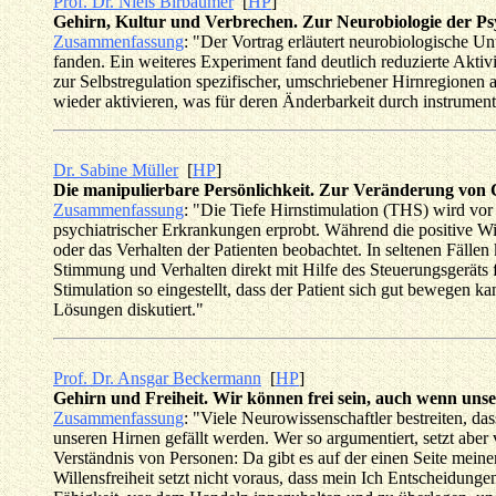
Prof. Dr. Niels Birbaumer
[
HP
]
Gehirn, Kultur und Verbrechen. Zur Neurobiologie der Ps
Zusammenfassung
: "Der Vortrag erläutert neurobiologische U
fanden. Ein weiteres Experiment fand deutlich reduzierte Akti
zur Selbstregulation spezifischer, umschriebener Hirnregionen 
wieder aktivieren, was für deren Änderbarkeit durch instrument
Dr. Sabine Müller
[
HP
]
Die manipulierbare Persönlichkeit. Zur Veränderung von 
Zusammenfassung
: "Die Tiefe Hirnstimulation (THS) wird vo
psychiatrischer Erkrankungen erprobt. Während die positive 
oder das Verhalten der Patienten beobachtet. In seltenen Fälle
Stimmung und Verhalten direkt mit Hilfe des Steuerungsgeräts 
Stimulation so eingestellt, dass der Patient sich gut bewegen 
Lösungen diskutiert."
Prof. Dr. Ansgar Beckermann
[
HP
]
Gehirn und Freiheit. Wir können frei sein, auch wenn un
Zusammenfassung
: "Viele Neurowissenschaftler bestreiten, da
unseren Hirnen gefällt werden. Wer so argumentiert, setzt ab
Verständnis von Personen: Da gibt es auf der einen Seite meine
Willensfreiheit setzt nicht voraus, dass mein Ich Entscheidung