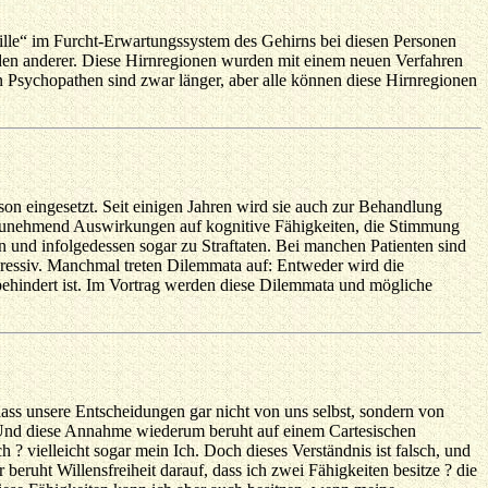
tille“ im Furcht-Erwartungssystem des Gehirns bei diesen Personen
eiden anderer. Diese Hirnregionen wurden mit einem neuen Verfahren
en Psychopathen sind zwar länger, aber alle können diese Hirnregionen
n eingesetzt. Seit einigen Jahren wird sie auch zur Behandlung
 zunehmend Auswirkungen auf kognitive Fähigkeiten, die Stimmung
n und infolgedessen sogar zu Straftaten. Bei manchen Patienten sind
pressiv. Manchmal treten Dilemmata auf: Entweder wird die
h behindert ist. Im Vortrag werden diese Dilemmata und mögliche
 dass unsere Entscheidungen gar nicht von uns selbst, sondern von
. Und diese Annahme wiederum beruht auf einem Cartesischen
? vielleicht sogar mein Ich. Doch dieses Verständnis ist falsch, und
eruht Willensfreiheit darauf, dass ich zwei Fähigkeiten besitze ? die