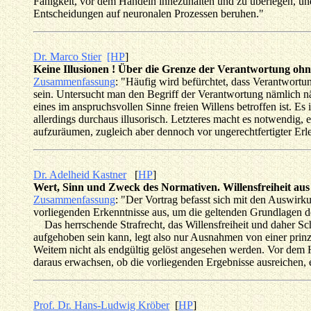
Fähigkeit, vor dem Handeln innezuhalten und zu überlegen, un
Entscheidungen auf neuronalen Prozessen beruhen."
Dr. Marco Stier
[HP
]
Keine Illusionen ! Über die Grenze der Verantwortung ohne
Zusammenfassung
: "Häufig wird befürchtet, dass Verantwortun
sein. Untersucht man den Begriff der Verantwortung nämlich n
eines im anspruchsvollen Sinne freien Willens betroffen ist. Es 
allerdings durchaus illusorisch. Letzteres macht es notwendig
aufzuräumen, zugleich aber dennoch vor ungerechtfertigter Erl
Dr. Adelheid Kastner
[
HP
]
Wert, Sinn und Zweck des Normativen. Willensfreiheit aus 
Zusammenfassung
: "Der Vortrag befasst sich mit den Auswirku
vorliegenden Erkenntnisse aus, um die geltenden Grundlagen d
Das herrschende Strafrecht, das Willensfreiheit und daher Schu
aufgehoben sein kann, legt also nur Ausnahmen von einer prinzip
Weitem nicht als endgültig gelöst angesehen werden. Vor dem H
daraus erwachsen, ob die vorliegenden Ergebnisse ausreichen, e
Prof. Dr. Hans-Ludwig Kröber
[
HP
]