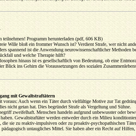
g
kann teilnehmen! Programm herunterladen (pdf, 606 KB)
eie Wille bloß ein frommer Wunsch ist? Verdient Strafe, wer nicht and
nders spannend ist die Anwendung neurowissenschaftlicher Methoden b
ckfall und welche Therapie hilft?
osophen hinaus ist es gesellschaftlich von Bedeutung, ob eine Entmor
r Blick ins Gehirn die Voraussetzungen des sozialen Zusammenlebens v
ang mit Gewaltstraftätern
heit voraus: Auch wenn ein Täter durch vielfältige Motive zur Tat gedr
r dies nicht getan hat. Dies begründet Strafe als Vergeltung und Sühne.
egriff zweifelhaft. Menschen handeln aufgrund unbewusster oder bewus
haben. Gewaltstraftäter werden entweder durch ein Milieu konditioniert
, die sie zu reaktiv-impulsiven oder zu proaktiv-psychopathischen Täte
 pädagogisch untaugliches Mittel. Sie haben aber ein Recht auf Hilfen,