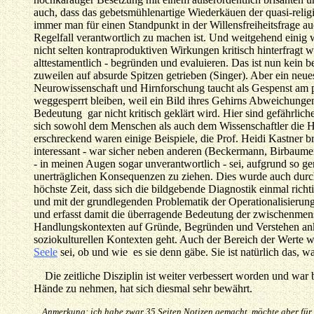
auch, dass das gebetsmühlenartige Wiederkäuen der quasi-reli
immer man für einen Standpunkt in der Willensfreiheitsfrage 
Regelfall verantwortlich zu machen ist. Und weitgehend einig
nicht selten kontraproduktiven Wirkungen kritisch hinterfragt w
alttestamentlich - begründen und evaluieren. Das ist nun kein 
zuweilen auf absurde Spitzen getrieben (Singer). Aber ein neue
Neurowissenschaft und Hirnforschung taucht als Gespenst am 
weggesperrt bleiben, weil ein Bild ihres Gehirns Abweichungen 
Bedeutung gar nicht kritisch geklärt wird. Hier sind gefährlich
sich sowohl dem Menschen als auch dem Wissenschaftler die Ha
erschreckend waren einige Beispiele, die Prof. Heidi Kastner b
interessant - war sicher neben anderen (Beckermann, Birbaumer,
- in meinen Augen sogar unverantwortlich - sei, aufgrund so ge
unerträglichen Konsequenzen zu ziehen. Dies wurde auch durch 
höchste Zeit, dass sich die bildgebende Diagnostik einmal rich
und mit der grundlegenden Problematik der Operationalisierun
und erfasst damit die überragende Bedeutung der zwischenmensch
Handlungskontexten auf Gründe, Begründen und Verstehen ank
soziokulturellen Kontexten geht. Auch der Bereich der Werte w
Seele
sei, ob und wie es sie denn gäbe. Sie ist natürlich das, w
Die zeitliche Disziplin ist weiter verbessert worden und war
Hände zu nehmen, hat sich diesmal sehr bewährt.
Anmerkung: ich habe zwar 35 Seiten Notizen gemacht, möchte aber für di