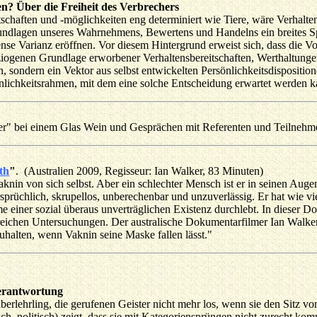
n? Über die Freiheit des Verbrechers
chaften und -möglichkeiten eng determiniert wie Tiere, wäre Verhalten
rundlagen unseres Wahrnehmens, Bewertens und Handelns ein breites Sp
se Varianz eröffnen. Vor diesem Hintergrund erweist sich, dass die Vo
 soziogenen Grundlage erworbener Verhaltensbereitschaften, Werthaltun
n, sondern ein Vektor aus selbst entwickelten Persönlichkeitsdispositio
nlichkeitsrahmen, mit dem eine solche Entscheidung erwartet werden k
er" bei einem Glas Wein und Gesprächen mit Referenten und Teilnehm
th
"
. (Australien 2009, Regisseur: Ian Walker, 83 Minuten)
knin von sich selbst. Aber ein schlechter Mensch ist er in seinen Augen 
sprüchlich, skrupellos, unberechenbar und unzuverlässig. Er hat wie v
 einer sozial überaus unverträglichen Existenz durchlebt. In dieser 
reichen Untersuchungen. Der australische Dokumentarfilmer Ian Walker 
halten, wenn Vaknin seine Maske fallen lässt."
Verantwortung
erlehrling, die gerufenen Geister nicht mehr los, wenn sie den Sitz v
ch, politisch) zeigt, dass sie mit Kategoriensprüngen nicht zurecht ko