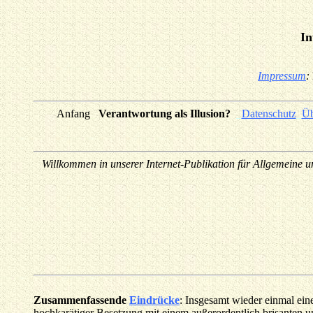
In
Impressum
:
Anfang
_
Verantwortung als Illusion?
_
Datenschutz
_
Üb
Willkommen in unserer Internet-Publikation für Allgemeine un
Zusammenfassende
Eindrücke
: Insgesamt wieder einmal ein
hochkarätiger Besetzung mit einem außerordentlich brisanten u