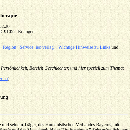
therapie
.02.20
 D-91052 Erlangen
_
Region
_
Service_iec-verlag
__
Wichtige Hinweise zu Links
und
 Persönlichkeit, Bereich Geschlechter, und hier speziell zum Thema:
ern
)
hung
nne und seinem Träger, des Humanistischen Verbandes Bayerns, mit
 Strafe und das Menschenbild der Hirnforschung." Sehr erfreulich war