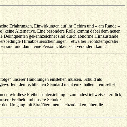
gemachte Erfahrungen, Einwirkungen auf ihr Gehirn und – am Rande –
te) keine Alternative. Eine besondere Rolle kommt dabei dem neuen
sche Delinquenten gekennzeichnet sind durch abnorme Hirnzustände
tersbedingte Hirnabbauerscheinungen – etwa bei Frontotemporaler
ar sind und damit eine Persönlichkeit sich verändern kann."
Erfolge“ unserer Handlungen einstehen müssen. Schuld als
geworfen, den rechtlichen Standard nicht einzuhalten – ein selbst
n wir diese Freiheitsunterstellung – zumindest teilweise – zurück,
nsere Freiheit und unsere Schuld?
r den Umgang mit Straftätern neu nachzudenken, über die