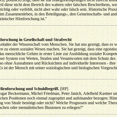
 weil diese nicht dem Bereich des wahren oder falschen Beschreibens, 
chtig oder verfehlt, nicht aber wahr oder falsch sein. Historische Praxis
tzt im Zusammenleben, in den Beteiligungs-, den Gemeinschafts- und
inischer Hirnforschung ist."
rschung in Gesellschaft und Strafrecht
Zeitalter der Wissenschaft vom Menschen. Sie hat uns gezeigt, dass es
hen zu einem sozialen Wesen machen. Sie hat gezeigt, dass eine egoi
das menschliche Gehirn in erster Linie zur Ausbildung sozialer Kompet
ser System von Werten, Strafen und Verantworten mit dem Schutz des I
also ohne Ausnahmen und Rücksichten auf individuelle Interessen - ihre
 ist der Mensch mit seiner soziologischen und biologischen Vorgeschich
rnforschung und Schuldbegriff.
[HP]
sgar Beckermann, Michel Friedman, Peter Janich, Adelheid Kastner u
hen Positionen noch einmal zugespitzt und aufeinander bezogen: Hinter
ng von Strafe benötigt oder nicht? Welche Prognosen und welche Therap
chen oder mentalistischen Illusionen zu erliegen?"