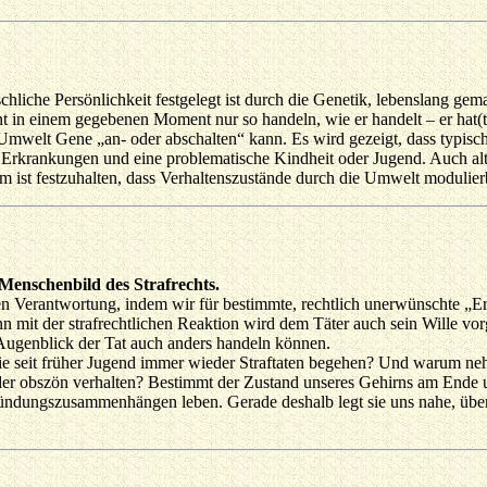
nschliche Persönlichkeit festgelegt ist durch die Genetik, lebenslang 
nt in einem gegebenen Moment nur so handeln, wie er handelt – er hat(
e Umwelt Gene „an- oder abschalten“ kann. Es wird gezeigt, dass typi
 Erkrankungen und eine problematische Kindheit oder Jugend. Auch al
ist festzuhalten, dass Verhaltenszustände durch die Umwelt modulierb
Menschenbild des Strafrechts.
agen Verantwortung, indem wir für bestimmte, rechtlich unerwünschte „
n mit der strafrechtlichen Reaktion wird dem Täter auch sein Wille vor
m Augenblick der Tat auch anders handeln können.
e seit früher Jugend immer wieder Straftaten begehen? Und warum nehme
er obszön verhalten? Bestimmt der Zustand unseres Gehirns am Ende u
ründungszusammenhängen leben. Gerade deshalb legt sie uns nahe, übe