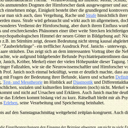
giös anmutenden Dogmen der Hirnforscher dank ausgewogener und auch 
auch einnehmen möge, Einigkeit besteht über die grundlegend kontrove
 war man sich auch, dass Vergeltung, Rache und
Strafe
hinsichtlich ihr
erden muss. Strafe wird gebraucht und wirkt auch im allgemeinen, doch m
besonderes Verdienst der Hirnforschung, aber durch ihrem Einfluss wur
s und erschreckendes Phänomen einer über weite Strecken leichtfertige
psychopathologischen Himmel der neuen Götter in Bildgebung auf: Nic
z.B. im Stirnhirn zeigt, dessen Bedeutung nicht streng kausal abgleite
e "Zauberlehrlinge"- ein trefflicher Ausdruck Prof. Janichs - unterwegs
are sträuben. Das zeigt sich an dem interessanten Vortrag über die 
rachte, wie aufgrund bildgebender Befunde PsychiatriepatientInnen daue
 Janich, Kröber, Merkel) einer der vielen Höhepunkte dieser Tagung. Sie
ringer Fallzahlen, wie sie die Neurowissenschaftler und Hirnforscher 
Prof. Janich noch einmal bekräftigt, wenn er deutlich machte, dass a
tig mit Fragen der Bedeutung ihrer Befunde, klaren und scharfen
Defini
g,
Test- und Messtheorie
im Hinblick auf
Diagnostik
und Differentialdia
lichen, sozialen und kulturellen Interaktionen (noch) nicht. Merkel wi
ommt und nicht auf Ursachen und Erklären. Auch Janich machte deut
ie das Erleben kommt bislang viel zu kurz. Rätselhaft bleibt mir als 
as
Erleben
, seine Verarbeitung und Speicherung beinhaltet.
 bis auf den Samstagnachmittag weitgehend zeitplan-kongruent. Auch d
e Einzelbesprechungen den Eingang der Beiträge abwarten, um nicht zu viele Erfa