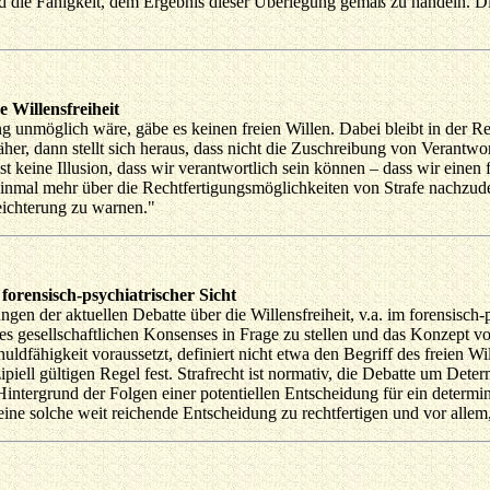
d die Fähigkeit, dem Ergebnis dieser Überlegung gemäß zu handeln. Di
 Willensfreiheit
g unmöglich wäre, gäbe es keinen freien Willen. Dabei bleibt in der Re
äher, dann stellt sich heraus, dass nicht die Zuschreibung von Verant
ist keine Illusion, dass wir verantwortlich sein können – dass wir einen 
, einmal mehr über die Rechtfertigungsmöglichkeiten von Strafe nachzu
eichterung zu warnen."
forensisch-psychiatrischer Sicht
ngen der aktuellen Debatte über die Willensfreiheit, v.a. im forensisch
es gesellschaftlichen Konsenses in Frage zu stellen und das Konzept 
ldfähigkeit voraussetzt, definiert nicht etwa den Begriff des freien Wi
iell gültigen Regel fest. Strafrecht ist normativ, die Debatte um Deter
intergrund der Folgen einer potentiellen Entscheidung für ein determin
ine solche weit reichende Entscheidung zu rechtfertigen und vor allem