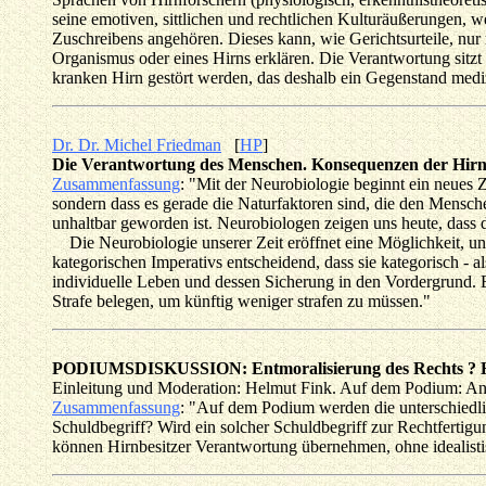
seine emotiven, sittlichen und rechtlichen Kulturäußerungen,
Zuschreibens angehören. Dieses kann, wie Gerichtsurteile, nur ri
Organismus oder eines Hirns erklären. Die Verantwortung si
kranken Hirn gestört werden, das deshalb ein Gegenstand mediz
Dr. Dr. Michel Friedman
[
HP
]
Die Verantwortung des Menschen. Konsequenzen der Hirnfo
Zusammenfassung
: "Mit der Neurobiologie beginnt ein neues 
sondern dass es gerade die Naturfaktoren sind, die den Mensc
unhaltbar geworden ist. Neurobiologen zeigen uns heute, dass 
Die Neurobiologie unserer Zeit eröffnet eine Möglichkeit, un
kategorischen Imperativs entscheidend, dass sie kategorisch - 
individuelle Leben und dessen Sicherung in den Vordergrund. Es
Strafe belegen, um künftig weniger strafen zu müssen."
PODIUMSDISKUSSION: Entmoralisierung des Rechts ? Hi
Einleitung und Moderation: Helmut Fink. Auf dem Podium: An
Zusammenfassung
: "Auf dem Podium werden die unterschiedlic
Schuldbegriff? Wird ein solcher Schuldbegriff zur Rechtfertigu
können Hirnbesitzer Verantwortung übernehmen, ohne idealistis