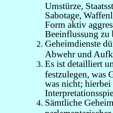
Umstürze, Staatsst
Sabotage, Waffenl
Form aktiv aggress
Beeinflussung zu 
Geheimdienste dür
Abwehr und Aufkl
Es ist detailliert
festzulegen, was 
was nicht; hierbei 
Interpretationsspi
Sämtliche Geheimd
parlamentarischer