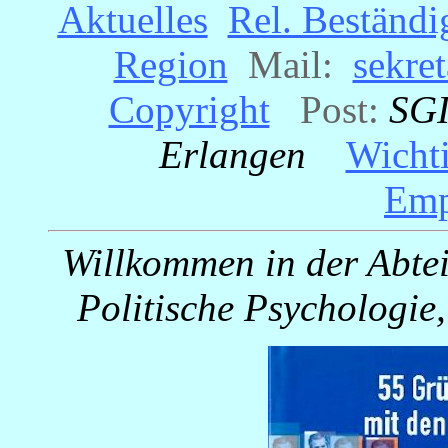
Aktuelles
_
Rel. Beständi
Region
_
Mail:
_
sekre
Copyright
_
Post:
SGI
Erlangen
_
Wicht
Emp
Willkommen in der Abtei
Politische Psychologie