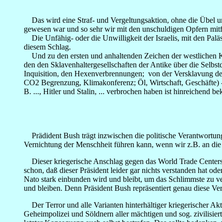
Das wird eine Straf- und Vergeltungsaktion, ohne die Übel u
gewesen war und so sehr wir mit den unschuldigen Opfern mitf
Die Unfähig- oder die Unwilligkeit der Israelis, mit den Palä
diesem Schlag.
Und zu den ersten und anhaltenden Zeichen der westlichen Kul
den den Sklavenhaltergesellschaften der Antike über die Selbs
Inquisition, den Hexenverbrennungen; von der Versklavung der
CO2 Begrenzung, Klimakonferenz; Öl, Wirtschaft, Geschäfte)
B. ..., Hitler und Stalin, ... verbrochen haben ist hinreichend
Prädident Bush trägt inzwischen die politische Verantwortung 
Vernichtung der Menschheit führen kann, wenn wir z.B. an di
Dieser kriegerische Anschlag gegen das World Trade Centers
schon, daß dieser Präsident leider gar nichts verstanden hat ode
Nato stark einbunden wird und bleibt, um das Schlimmste zu ve
und bleiben. Denn Präsident Bush repräsentiert genau diese Ver
Der Terror und alle Varianten hinterhältiger kriegerischer Akt
Geheimpolizei und Söldnern aller mächtigen und sog. zivilisie