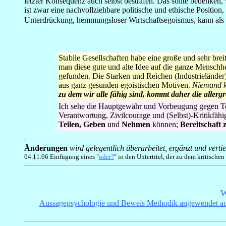
letzter Konsequenz auch selbst bestrafen. Das sollte bedenken,
ist zwar eine nachvollziehbare politische und ethische Position, 
Unterdrückung, hemmungsloser Wirtschaftsegoismus, kann als qu
Stabile Gesellschaften habe eine große und sehr breit
man diese gute und alte Idee auf die ganze Menschhe
gefunden. Die Starken und Reichen (Industrielände
aus ganz gesunden egoistischen Motiven.
Niemand ka
zu dem wir alle fähig sind, kommt daher die aller
Ich sehe die Hauptgewähr und Vorbeugung gegen Ter
Verantwortung, Zivilcourage und (Selbst)-Kritikfähi
Teilen, Geben
und
Nehmen
können;
Bereitschaft 
Änderungen
wird gelegentlich überarbeitet, ergänzt und vert
04.11.06 Einfügung eines "
oder?
" in den Untertitel, der zu dem kritische
W
Aussagepsychologie und Beweis Methodik angewendet auf di