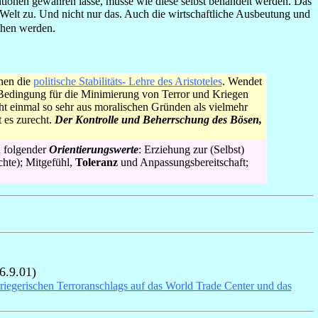
entionen gewähren lasse, müsse wie diese selbst behandelt werden. Das
 Welt zu. Und nicht nur das. Auch die wirtschaftliche Ausbeutung und
.
hen werden
chen die
politische Stabilitäts- Lehre des Aristoteles
. Wendet
e Bedingung für die Minimierung von Terror und Kriegen
t einmal so sehr aus moralischen Gründen als vielmehr
t es zurecht.
Der Kontrolle und Beherrschung des Bösen,
n folgender
Orientierungswerte
: Erziehung zur (Selbst)
hte); Mitgefühl,
Toleranz
und Anpassungsbereitschaft;
6.9.01)
riegerischen Terroranschlags auf das World Trade Center und das