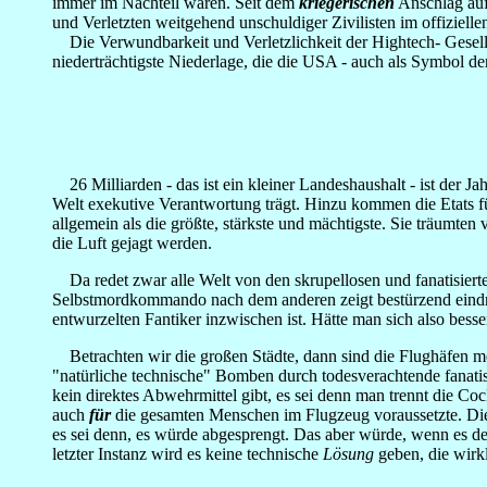
immer im Nachteil waren. Seit dem
kriegerischen
Anschlag auf
und Verletzten weitgehend unschuldiger Zivilisten im offizielle
Die Verwundbarkeit und Verletzlichkeit der Hightech- Gesells
niederträchtigste Niederlage, die die USA - auch als Symbol de
26 Milliarden - das ist ein kleiner Landeshaushalt - ist der Ja
Welt exekutive Verantwortung trägt. Hinzu kommen die Etats fü
allgemein als die größte, stärkste und mächtigste. Sie träum
die Luft gejagt werden.
Da redet zwar alle Welt von den skrupellosen und fanatisierten
Selbstmordkommando nach dem anderen zeigt bestürzend eindru
entwurzelten Fantiker inzwischen ist. Hätte man sich also bess
Betrachten wir die großen Städte, dann sind die Flughäfen mei
"natürliche technische" Bomben durch todesverachtende fanatisi
kein direktes Abwehrmittel gibt, es sei denn man trennt die Co
auch
für
die gesamten Menschen im Flugzeug voraussetzte. Die 
es sei denn, es würde abgesprengt. Das aber würde, wenn es de
letzter Instanz wird es keine technische
Lösung
geben, die wirkl