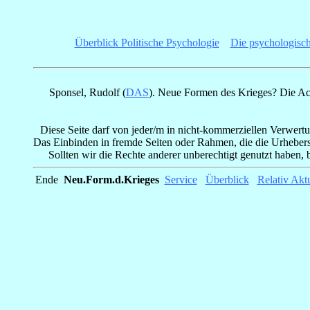
_
Überblick Politische Psychologie
_
Die psychologisc
Sponsel, Rudolf (
DAS
).
Neue Formen des Krieges? Die Achi
Diese Seite darf von jeder/m in nicht-kommerziellen Verwertun
Das Einbinden in fremde Seiten oder Rahmen, die die Urheberscha
Sollten wir die Rechte anderer unberechtigt genutzt haben, b
Ende
_
Neu.Form.d.Krieges
_
Service
_
Überblick
_
Relativ Aktu