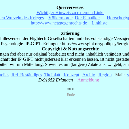
Querverweise
:
Wichtiger Hinweis zu externen Links
hen Wurzeln des Krieges
_
Völkermorde
_
Der Fanatiker
_
Herrscherty
http://www.netzgegenrechts.de
__
Linkliste
_
Zitierung
llesversen der Hightech-Gesellschaften und das vollständige Versage
Psychologie. IP-GIPT. Erlangen: https://www.sgipt.org/politpsy/terrgl
Copyright & Nutzungsrechte
gen frei aber nur original bearbeitet und nicht inhaltlich verändert un
ft der IP-GIPT nicht jederzeit klar erkennen lassen, ist nicht gestatte
itten wir um Mitteilung. Soweit es um (längere) Zitate aus ... geht, si
elles
_
Rel. Beständiges
Titelblatt
_
Konzept
_
Archiv
_
Region
_
Mail:
_
s
D-91052 Erlangen
_
Anmeldung
_
***
Ende