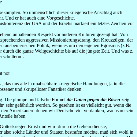
e
bekämpfen. So unmenschlich dieser kriegerische Anschlag auch
. Und er hat auch eine Vorgeschichte.
skonferenz der USA und der Israelis markiert ein letztes Zeichen vor
gehend anhaltenden Respekt vor anderen Kulturen gezeigt hat. Von
entsprechenden aggressiven Missionierungsdrang, den Kreuzzügen, der
en ausbeuterischen Politik, wenn es um den eigenen Egoismus (z.B.
ur durch die ganze Weltgeschichte bis auf die jüngste Zeit. Und was z.
erschütternd.
t not
 das uns alle in unabsehbare kriegerische Handlungen, ja in die
ossener und skrupelloser Fanatiker denken.
ng. Die plumpe und falsche Formel
die Guten gegen die Bösen
zeigt
r, sehr gefährlich werden. So gesehen ist es vielleicht gut, wenn die
mit den Amerikanern denen wir Deutsche viel verdanken, wachsam sein
Anteile haben.
Gotteskrieger. Er ist und wird durch die Geheimdienste,
er also solche Länder und Staaten bestrafen möchte, muß sich wohl in