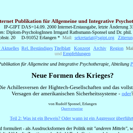
ternet Publikation für Allgemeine und Integrative Psycho
IP-GIPT
DAS=14.09. 2000 Internet-Erstausgabe, letzte Änderung 3
um:
Diplom-PsychologInnen Irmgard Rathsmann-Sponsel und Dr. phil.
lohstr. 20 D-91052 Erlangen *
Mail:
_
sekretariat@sgipt.org
_
Zitieru
v Aktuelles
_
Rel. Beständiges
Titelblatt
_
Konzept
_
Archiv
_
Region
_
Mai
und
Empfehlungen
ublikation für Allgemeine und Integrative Psychotherapie, Abteilung
P
Neue Formen des Krieges?
Die Achillesversen der Hightech-Gesellschaften und das volls
Versagen der amerikanischen Sicherheitssysteme -
oder
von Rudolf Sponsel, Erlangen
_
Querverweise
_
Teil 2: Was ist ein Beweis? Oder wann ist ein Aggressor überführ
d formuliert - als Ausdrucksformen der Politik mit
"anderen Mitteln"
, 