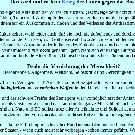
Das wird und ist kein
Krieg
der Guten gegen das Bös
nd eigenen Anteile an der Wurzel zu suchen, geschweige denn dort zu 
ühlen, Trauer und Wut empfinden, so kommt er doch von nicht ungefähr
stinensern ein Auskommen zu finden und das Verlassen der Antirassismu
tur gehört wohl leider auch, daß sie noch nie tiefgehend- und durch
tdefinition der Christen, von Gott auserwählt worden zu sein mit dem 
 Neger, der Ausrottung der Indianer, des Kolonialismus und der brutal
 - verharmlosend
Interessen
genannt - geht, zieht sich eine lange Blutsp
 bekannt und im Falle Hitler für uns Deutsche besonders beschämend und 
Droht die Vernichtung der Menschheit?
Besonnenheit, Augenmaß, Weitsicht, Selbstkritik und Gerechtigkeit tu
für das Versagen - daß Amerika so ins Herz getroffen werden konnte - ,
e
biologischen
und
chemischen Waffen
in den Händen zu allem entschl
 und der schwere Treffer des Pentagons war womöglich erst der Anfa
r nichts verstehen will - und das kann für die ganze Menschheit noch seh
rhüten. Nato und EG sollten trotz aller Anteilnahme und Solidarität 
einigten Staaten von Amerika, die an dieser Entwicklung ihre eigenen 
e ist keine Erfindung muslimischer Fundamentalisten und verblendeter 
rter Staaten - wenn auch meist sehr verborgen - schon immer geführt. W