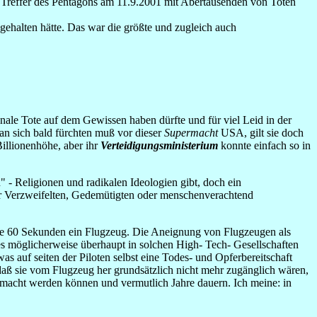
Treffer des Pentagons am 11.9.2001 mit Abertausenden von Toten
ehalten hätte. Das war die größte und zugleich auch
ionale Tote auf dem Gewissen haben dürfte und für viel Leid in der
an sich bald fürchten muß vor dieser
Supermacht
USA, gilt sie doch
Billionenhöhe, aber ihr
Verteidigungsministerium
konnte einfach so in
" - Religionen und radikalen Ideologien gibt, doch ein
er Verzweifelten, Gedemütigten oder menschenverachtend
alle 60 Sekunden ein Flugzeug. Die Aneignung von Flugzeugen als
 es möglicherweise überhaupt in solchen High- Tech- Gesellschaften
s auf seiten der Piloten selbst eine Todes- und Opferbereitschaft
aß sie vom Flugzeug her grundsätzlich nicht mehr zugänglich wären,
gemacht werden können und vermutlich Jahre dauern. Ich meine: in