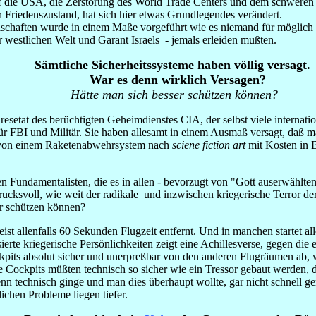
 die USA, die Zerstörung des World Trade Centers und dem schweren 
n Friedenszustand, hat sich hier etwas Grundlegendes verändert.
chaften wurde in einem Maße vorgeführt wie es niemand für möglich g
r westlichen Welt und Garant Israels - jemals erleiden mußten.
Sämtliche Sicherheitssysteme haben völlig versagt.
War es denn wirklich Versagen?
Hätte man sich besser schützen können?
hresetat des berüchtigten Geheimdienstes CIA, der selbst viele internat
r FBI und Militär. Sie haben allesamt in einem Ausmaß versagt, daß m
ten von einem Raketenabwehrsystem nach
sciene fiction art
mit Kosten in 
 Fundamentalisten, die es in allen - bevorzugt von "Gott auserwählten
cksvoll, wie weit der radikale und inzwischen kriegerische Terror d
er schützen können?
st allenfalls 60 Sekunden Flugzeit entfernt. Und in manchen startet 
erte kriegerische Persönlichkeiten zeigt eine Achillesverse, gegen die
ckpits absolut sicher und unerpreßbar von den anderen Flugräumen ab, wa
Cockpits müßten technisch so sicher wie ein Tressor gebaut werden, d
nn technisch ginge und man dies überhaupt wollte, gar nicht schnell 
ichen Probleme liegen tiefer.