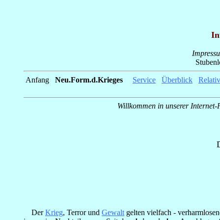
In
Impress
Stuben
Anfang
_
Neu.Form.d.Krieges
_
_
Service
_
Überblick
_
Relati
Willkommen in unserer Internet-P
Der
Krieg
, Terror und
Gewalt
gelten vielfach - verharmlosen