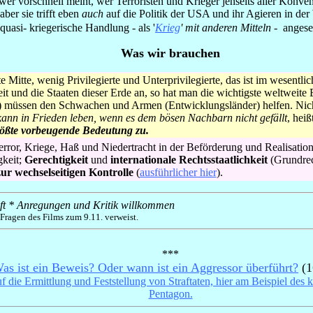
 wer vorschnell meint, wer Terroristen und Krieger jenseits aller Konv
aber sie trifft eben
auch
auf die Politik der USA und ihr Agieren in der
asi- kriegerische Handlung - als '
Krieg
' mit anderen Mitteln
- angese
Was wir brauchen
e Mitte, wenig Privilegierte und Unterprivilegierte, das ist im wesentli
it und die Staaten dieser Erde an, so hat man die wichtigste weltweit
r) müssen den Schwachen und Armen (Entwicklungsländer) helfen. Nich
nn in Frieden leben, wenn es dem bösen Nachbarn nicht gefällt
, heiß
größte vorbeugende Bedeutung zu.
ror, Kriege, Haß und Niedertracht in der Beförderung und Realisatio
gkeit;
Gerechtigkeit
und
internationale Rechtsstaatlichkeit
(Grundrec
zur wechselseitigen Kontrolle
(
ausführlicher hier
).
ieft * Anregungen und Kritik willkommen
n Fragen des Films zum 9.11. verweist.
***
as ist ein Beweis? Oder wann ist ein Aggressor überführt?
(1
e Ermittlung und Feststellung von Straftaten, hier am Beispiel des k
Pentagon.