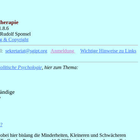
therapie
1.8.6
 Rudolf Sponsel
ng & Copyright
l:
_
sekretariat@sgipt.org
_
Anmeldung
__
Wichtige Hinweise zu Links
olitische Psychologie
, hier zum Thema:
tändige
?
t?
wobei hier bislang die Minderheiten, Kleineren und Schwächeren