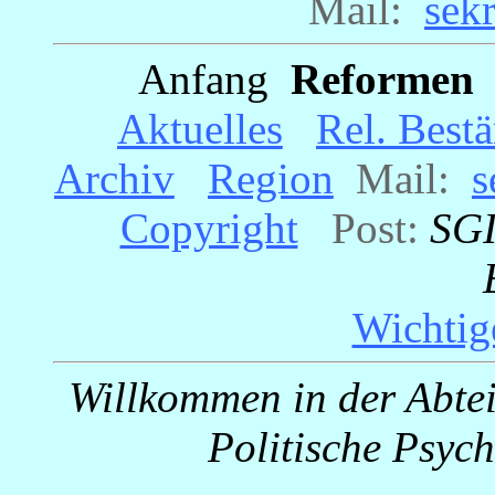
Mail:
_
sek
Anfang
_
Reformen
Aktuelles
_
Rel. Best
Archiv
_
Region
_
Mail:
_
s
Copyright
_
Post:
SGI
_
_
Wichtig
Willkommen in der Abtei
Politische Psyc