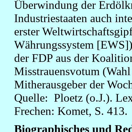
Überwindung der Erdölkr
Industriestaaten auch int
erster Weltwirtschaftsgip
Währungssystem [EWS]);
der FDP aus der Koalitio
Misstrauensvotum (Wahl >
Mitherausgeber der Woch
Quelle: Ploetz (o.J.). Le
Frechen: Komet, S. 413.
Biographisches und Re