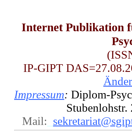
Internet Publikation 
Psy
(ISS
IP-GIPT
DAS=27.08.201
Ände
Impressum
:
Diplom-Psych
Stubenlohstr
Mail:
_
sekretariat@sgip