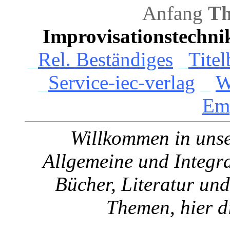
Anfang
Th
Improvisationstechni
_
Rel. Beständiges
_
Titel
_
Service-iec-verlag
_
W
Em
Willkommen in unser
Allgemeine und Integra
Bücher, Literatur und
Themen, hier d