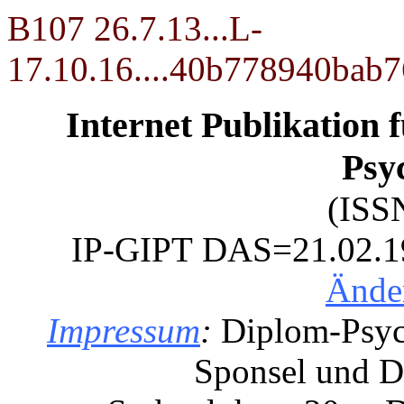
B107 26.7.13...L-
17.10.16....40b778940bab
Internet Publikation 
Psy
(ISS
IP-GIPT
DAS=21.02.199
Ände
Impressum
:
Diplom-Psyc
Sponsel und Dr