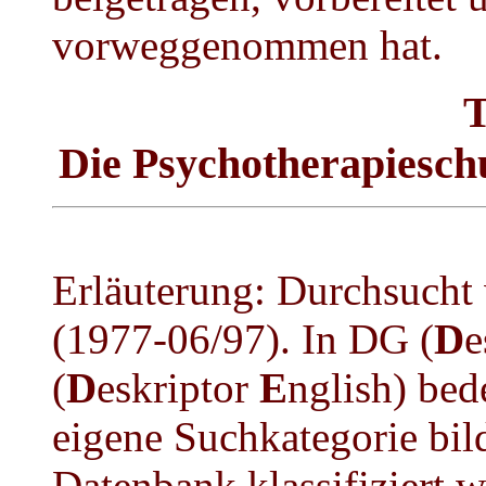
vorweggenommen hat.
T
Die Psychotherapiesch
Erläuterung: Durchsuch
(1977-06/97). In DG (
D
e
(
D
eskriptor
E
nglish) bed
eigene Suchkategorie bild
Datenbank klassifiziert 