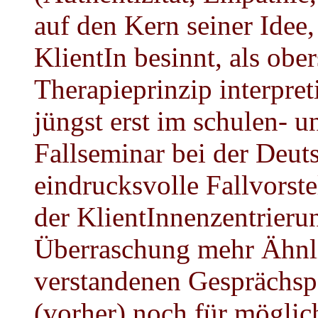
auf den Kern seiner Idee,
KlientIn besinnt, als obe
Therapieprinzip interpret
jüngst erst im schulen- 
Fallseminar bei der Deu
eindrucksvolle Fallvorst
der KlientInnenzentrieru
Überraschung mehr Ähnli
verstandenen Gesprächsps
(vorher) noch für möglich