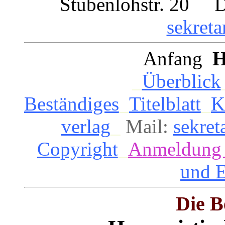
Stubenlohstr. 20 D
sekreta
Anfang
H
_
Überblick
Beständiges
_
Titelblatt
_
K
verlag
_
Mail:
sekret
Copyright
_
Anmeldun
und 
Die B