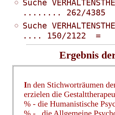
Suche VERHALTENSTH
........ 262/438
Suche VERHALTENSTH
.... 150/2122 = 
Ergebnis der
I
n den Stichworträumen de
erzielen die Gestalttherape
% - die Humanistische Psyc
% - , die Allgemeine Psycho