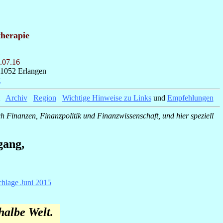
therapie
-
.07.16
91052 Erlangen
t
_
Archiv
_
Region
_
Wichtige Hinweise zu Links
und
Empfehlungen
h Finanzen, Finanzpolitik und Finanzwissenschaft, und hier speziell
gang,
chlage Juni 2015
halbe Welt.