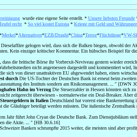
ereinigung
wurde eine eigene Seite erstellt. *
Unsere liebsten Freunde
Teufel recht
*
So viel kostet Europa
*
Kriege mit Geld und Währunge
*
Merkel
*
Alternativen
*
EZB/Draghi
*
China
*
Terror
*
Flüchtlinge
*
VW-Sk
 Dieselaffäre gelogen wird, dass sich die Balken biegen, obwohl der Ak
ten. Kein einziger kritischer Kommentar. Ein hübsches Beispiel für die
t, dass die britische Börse ihr Vorbrexit-Neviveau gestern wieder erre
ahrheitsmedien nicht angemessen dargestellt und kommentiert wird, li
 die sich von dieser unattraktiven EU abgewendet haben, einen wirtscha
est durch
Die US-Tochter der Deutschen Bank ist erneut beim zweiten T
zausstattung des Instituts sondern am Risikomanagement. ... " [DWN 30
lughafen Hahn im Verzug
Die Steuerzahler in Hessen könnten sich zu
nicht zeitgerecht überwiesen - normalerweise ein Deal-Breaker. Aber 
teuergeldern in Italien
Deutschland hat vorerst eine Bankenrettung in
 die Gläubiger beteiligt werden müssten. Die italienische Zentralbank n
nem Jahr führt John Cryan die Deutsche Bank. Zum Dienstjubiläum ste
n die Aktie. ... " [HB 30.6.16]
Schweizer Banken schrumpfte 2015 weiter, die meisten sind aber profit