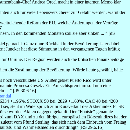
tmentbank-Chef Andrea Orcel macht in einer internen Memo klar,
nnten auch für viele Lebensversicherer zur Gefahr werden, warnt der
ne weitreichende Reform der EU, welche Änderungen der Verträge
6]
hsen. In den kommenden Monaten soll sie aber sinken ... " [dS
el gebracht. Ganz ohne Rückhalt in der Bevölkerung ist er dabei
ent Juncker hat diese Stimmung in den vergangenen Tagen kräftig
n für Unruhe. Der Region werden auch die britischen Finanzbeiträge
rliert die Zustimmung der Bevölkerung. Würde heute gewählt, hätte
s hoch verschuldete US-Außengebiet Puerto Rico wird unter
genannte Promesa-Gesetz. Ein Aufsichtsgremium soll nun eine
. .. " [dS 30.6.16]
andal
AX 6334 +1,96%, STOXX 50 bei 2829 +1,60%, CAC 40 bei 4200
aft sei, steht im Widerspruch zum Kursverlauf des Aktienindex FTSE
 Börse wurden Aktien dagegen gekauft. Der "Footsie" genannte
hied zum DAX und zu den übrigen europäischen Börsenindizes hat der
 zuletzt vom Pfund Sterling, das sich nach dem Einbruch vom Freitag
Qualitäts- und Wahrheitsmedien durchdringt" [RS 29.6.16]