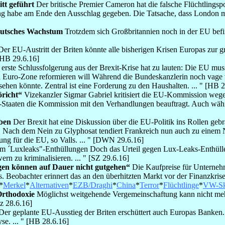
tt geführt
Der britische Premier Cameron hat die falsche Flüchtlingspo
g habe am Ende den Ausschlag gegeben. Die Tatsache, dass London mass
deutsches Wachstum
Trotzdem sich Großbritannien noch in der EU befin
Der EU-Austritt der Briten könnte alle bisherigen Krisen Europas zur 
 [HB 29.6.16]
erste Schlussfolgerung aus der Brexit-Krise hat zu lauten: Die EU muss
uro-Zone reformieren will Während die Bundeskanzlerin noch vage vo
ehen könnte. Zentral ist eine Forderung zu den Haushalten. ... " [HB 
öricht“
Vizekanzler Sigmar Gabriel kritisiert die EU-Kommission wege
 EU-Staaten die Kommission mit den Verhandlungen beauftragt. Auch w
ben
Der Brexit hat eine Diskussion über die EU-Politik ins Rollen geb
ch dem Nein zu Glyphosat tendiert Frankreich nun auch zu einem Nei
ung für die EU, so Valls. ... " [DWN 29.6.16]
m ´Luxleaks"-Enthüllungen Doch das Urteil gegen Lux-Leaks-Enthülle
n zu kriminalisieren. ... " [SZ 29.6.16]
gen können auf Dauer nicht gutgehen“
Die Kaufpreise für Unternehm
eobachter erinnert das an den überhitzten Markt vor der Finanzkrise.
*
Merkel
*
Alternativen
*
EZB/Draghi
*
China
*
Terror
*
Flüchtlinge
*
VW-Sk
Orthodoxie
Möglichst weitgehende Vergemeinschaftung kann nicht mehr
z 28.6.16]
er geplante EU-Ausstieg der Briten erschüttert auch Europas Banken.
se. ... " [HB 28.6.16]