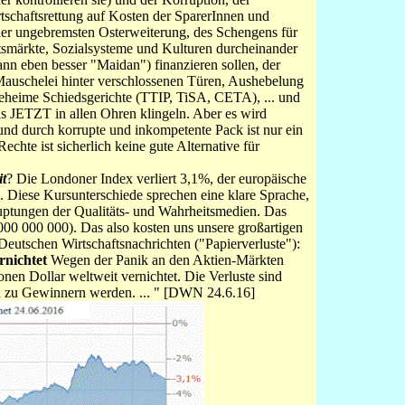
rtschaftsrettung auf Kosten der SparerInnen und
der ungebremsten Osterweiterung, des Schengens für
eitsmärkte, Sozialsysteme und Kulturen durcheinander
ann eben besser "Maidan") finanzieren sollen, der
n Mauschelei hinter verschlossenen Türen, Aushebelung
heime Schiedsgerichte (TTIP, TiSA, CETA), ... und
ens JETZT in allen Ohren klingeln. Aber es wird
und durch korrupte und inkompetente Pack ist nur ein
echte ist sicherlich keine gute Alternative für
it
? Die Londoner Index verliert 3,1%, der europäische
. Diese Kursunterschiede sprechen eine klare Sprache,
uptungen der Qualitäts- und Wahrheitsmedien. Das
 000 000 000). Das also kosten uns unsere großartigen
eutschen Wirtschaftsnachrichten ("Papierverluste"):
rnichtet
Wegen der Panik an den Aktien-Märkten
nen Dollar weltweit vernichtet. Die Verluste sind
nen zu Gewinnern werden. ... " [DWN 24.6.16]