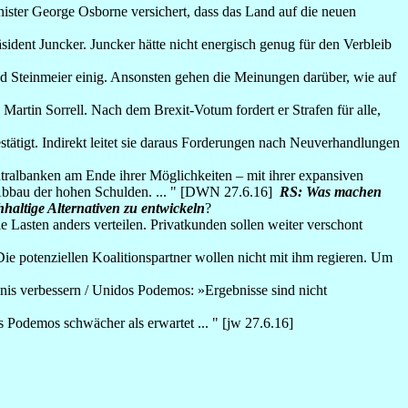
inister George Osborne versichert, dass das Land auf die neuen
ident Juncker. Juncker hätte nicht energisch genug für den Verbleib
d Steinmeier einig. Ansonsten gehen die Meinungen darüber, wie auf
 Martin Sorrell. Nach dem Brexit-Votum fordert er Strafen für alle,
stätigt. Indirekt leitet sie daraus Forderungen nach Neuverhandlungen
ntralbanken am Ende ihrer Möglichkeiten – mit ihrer expansiven
in Abbau der hohen Schulden. ... " [DWN 27.6.16]
RS: Was machen
hhaltige Alternativen zu entwickeln
?
e Lasten anders verteilen. Privatkunden sollen weiter verschont
 potenziellen Koalitionspartner wollen nicht mit ihm regieren. Um
bnis verbessern / Unidos Podemos: »Ergebnisse sind nicht
 Podemos schwächer als erwartet ... " [jw 27.6.16]