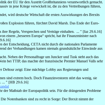
litik der EU für den Austritt Großbritanniens verantwortlich gemacht.
iv in jene Kriege verwickelt ist, die zu den Vertreibungen führen,
det, wird deutsche Wirtschaft die ersten Auswirkungen des Brexits
großen Explosion führen, fürchtet David Marsh. Das Ende der Euro-
 ihre Regeln, Versprechen und Verträge einhalten. ... " [faz 29.6.16]
n einem „besseren Europa“ spricht, hat ihr Finanzminister nach
29.6.16]
n der Entscheidung, CETA nicht durch die nationalen Parlamente
ährend der Verhandlungen kamen niemals grundsätzliche Einwände aus
racht. Neben der Personalfrage um Juncker und Tusk steht auch das
n bei TTIP, das machte der französische Premier Manuel Valls sehr
r Deltour zeigt: Eine mächtige Lobby aus Regierungen und
en sind extrem hoch. Doch Finanzinvestoren stört das wenig, sie
 ... " [HB 29.6.16]
andal
 der Maßstab der Europapolitik sein. Für die drängenden Probleme
 Die Notenbanken sind zu recht in Sorge: Der Brexit nimmt der