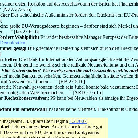
 seiner ersten Reaktion auf das Austrittsvotum der Briten hat Finanzm
 " [NZZ 27.6.16]
ncker
Der tschechische Außenminister fordert den Rücktritt von EU-Präs
6]
ine große EU-Vertragsdebatte beginnen – darüber sind sich Merkel un
. ... " [faz 27.6.16]
ordert Wahlpflicht
Er ist der bestbezahlte Manager Europas: der Brite
 Demokratien
.
immer gesagt
Die griechische Regierung sieht sich durch den Brexit be
]
hr helfen
Die Bank für Internationalen Zahlungsausgleich sieht die Ze
imulieren. Dringend notwendig sei eine radikale Neuausrichtung und e
 Elite-Universitäten
?
Wie wärts, wenn die mal versuchten, echte, nac
tief macht Banken zu schaffen. Genossenschaftliche Institute wollen di
mit Ausweichreaktionen. ... " [HB 27.6.16]
at die Neuwahl gewonnen, doch sein Jubel könnte bald verstummen: Die
wenn nötig - den Weg frei machen.... " [ARD 27.6.16]
er Rechtskonservativen
: PP kann bei Neuwahlen als einzige ihr Erge
ewinnt Parlamentswahl
, hat aber keine Mehrheit. Linksbündnis Unidos
d insgesamt 38. Quartal seit Beginn
8.2.2007
.
 darf.
Ich bedauere diesen Austritt, aber ich finde gut,
ird. Dass es mit der EU, dem Euro, dem Lobbyismus
 kontrollieren sie) und der Korruption, der