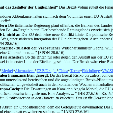
 das Zeitalter der Ungleichheit“
Das Brexit-Votum rüttelt die Fina
doner Aktienkurse halten sich nach dem Votum für einen EU-Austritt 
uerlich
.
ldern
Die italienische Regierung plant offenbar, die Banken des Lande
den Bail-in-Regeln bitten. Der bestehende Rettungsfonds erweist sich je
 EU nicht an
Der EU droht eine neue Konflikt-Linie: Die polnische Re
 Weg einer stärkeren Integration der EU nicht mitgehen. Auch andere O
WN 28.6.16]
onzerne - zulasten der Verbraucher
Wirtschaftsminister Gabriel wi
leine Unternehmen. ... " [SPON 28.6.16]
 sie scheitern
Ob die Briten für oder gegen den Austritt aus der EU s
l ist in erster Linie der Eitelkeit geschuldet: Der Brexit wäre eine B
*
Merkel
*
Alternativen
*
EZB/Draghi
*
China
*
Terror
*
Flüchtlinge
*
VW-Sk
alen Finanzmärkten gesorgt.
Da das Brexit-Risiko bis zuletzt von de
unterstützend bereitstehen und die angekündigten Brexit-Pläne umset
d politischen Ungewissheit auch in den kommenden Wochen mit anhaltend
uropa-Cockpit
Die Erwartungen an Kanzlerin Angela Merkel, die EU zu 
rückt, beschwichtigt sie nur. Eine Analyse. ... " [HB 27.6.16] R
S: Ic
en Großkonzernen in den Hintern zu kriechen. Das ist für Deutschland
f Abruf, ein Oppositionschef, dem die Gefolgsleute davonlaufen: Das Br
 einen - statt es weiter zu spalten. ... " [ARD 27.6.16]