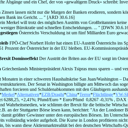
e Abgänge und ein Chef, der von «gewaltigem Druck» schreibt: Inves
 Zinsen lassen nicht nur die Margen der Banken erodieren, sondern kö
en Bank ins Gericht. ... " [ARD 30.6.16]
in Merkel will trotz des möglichen Austritts von Großbritannien kei
 weniger Bürokratie und schnellen Entscheidungen. ... " [DWN 30.6.1
gestiegen
Österreichs Verschuldung ist um fünf Milliarden Euro gewac
leib
FPÖ-Chef Norbert Hofer hat einen EU-Austritt Österreichs ins Spi
 51 Prozent der Österreicher in der EU bleiben. EU-Kommissionspräsid
Brexit Dominoeffekt
Der Austritt der Briten aus der EU sorgt im Oste
n
Griechenlands Ministerpräsident Alexis Tsipras muss sparen – und ve
 Monaten in einer schweren Haushaltskrise San Juan/Washington – Da
n restrukturieren. Der Senat in Washington billigte am Mittwoch das so
haften forcieren und Schuldenabkommen mit den Gläubigern aushandeln
*
Merkel
*
Alternativen
*
EZB/Draghi
*
China
*
Terror
*
Flüchtlinge
*
VW-Sk
bei 6288,25, +2,41%; Pfund/Euro * Euro/Pfund 0,8267 -0,31% , D
nd Wahrheitsmedien, wie schlimm der Brexit für die britische Wirtsch
.B. an der Stuttgarter Börse lesen kann, berichtet: "An der Londoner
ar damit größter Gewinner unter den europäischen Börsen. Im Untersc
 vollständig wieder aufgeholt. Die Kurse in London profitieren nicht
in, bis wann diese Aktienmarktrealität bei den deutschen Wirtschafts-