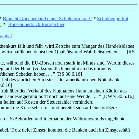
*
Braucht Griechenland einen Schuldenschnitt?
*
Schuldenporträt
n
*
_
Börsenüberblick Europa hier
.
andal
itenkurs fällt und fällt, wird Zetsche zum Manger des Handelsblattes
 wirtschaftlichen deutschen Qualitäts- und Wahrheitsmedien ... " [RS
ichte, während die EU-Börsen noch stark im Minus sind. Warum dieses
egt auf der Hand (volksmundlich nennt man das übrigens
ftlichen Schaden haben. ... " [RS 30.6.16]
eil des jährlichen Stresstests der amerikanischen Notenbank
.6.16]
 früh über den Verkauf des Flughafens Hahn an einen Käufer aus
die Landesregierung hofft noch auf eine Wende. ... " [DWN 30.6.16]
 Italien auf Kosten der Steuerzahler verhindert.
immt die Krise sehr ernst und bereitet sich auf eine größere
llen US-Behörden und Internationaler Währungsfonds ungeliebte
abel. Trotz tiefer Zinsen konnten die Banken auch im Zinsgeschäft