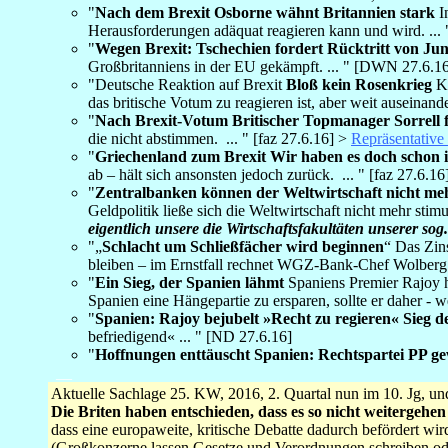
"
Nach dem Brexit Osborne wähnt Britannien stark
In
Herausforderungen adäquat reagieren kann und wird. ...
"
Wegen Brexit: Tschechien fordert Rücktritt von Ju
Großbritanniens in der EU gekämpft. ... " [DWN 27.6.1
"Deutsche Reaktion auf Brexit
Bloß kein Rosenkrieg
Ke
das britische Votum zu reagieren ist, aber weit auseinander
"
Nach Brexit-Votum Britischer Topmanager Sorrell f
die nicht abstimmen. ... " [faz 27.6.16] >
Repräsentative
"
Griechenland zum Brexit Wir haben es doch schon 
ab – hält sich ansonsten jedoch zurück. ... " [faz 27.6.16
"
Zentralbanken können der Weltwirtschaft nicht me
Geldpolitik ließe sich die Weltwirtschaft nicht mehr st
eigentlich unsere die Wirtschaftsfakultäten unserer sog.
"„
Schlacht um Schließfächer wird beginnen
“ Das Zins
bleiben – im Ernstfall rechnet WGZ-Bank-Chef Wolberg 
"
Ein Sieg, der Spanien lähmt
Spaniens Premier Rajoy h
Spanien eine Hängepartie zu ersparen, sollte er daher - 
"
Spanien: Rajoy bejubelt »Recht zu regieren« Sieg d
befriedigend« ... " [ND 27.6.16]
"
Hoffnungen enttäuscht Spanien: Rechtspartei PP g
__
Aktuelle Sachlage 25. KW, 2016, 2. Quartal nun im 10. Jg, un
Die Briten haben entschieden, dass es so nicht weitergehen
dass eine europaweite, kritische Debatte dadurch befördert w
(Großkonzerne lassen Gesetze und Verordnungen schreiben oder