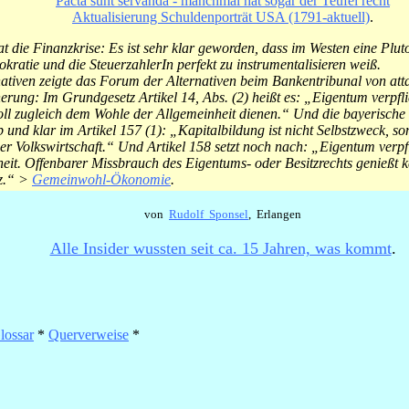
Pacta sunt servanda - manchmal hat sogar der Teufel recht
Aktualisierung Schuldenporträt USA (1791-aktuell)
.
t die Finanzkrise: Es ist sehr klar geworden, dass im Westen eine Pluto
kratie und die SteuerzahlerIn perfekt zu instrumentalisieren weiß.
ativen zeigte das Forum der Alternativen beim Bankentribunal von atta
ung: Im Grundgesetz Artikel 14, Abs. (2) heißt es: „Eigentum verpflic
ll zugleich dem Wohle der Allgemeinheit dienen.“ Und die bayerische
p und klar im Artikel 157 (1): „Kapitalbildung ist nicht Selbstzweck, so
er Volkswirtschaft.“ Und Artikel 158 setzt noch nach: „Eigentum verpf
eit. Offenbarer Missbrauch des Eigentums- oder Besitzrechts genießt 
z.“ >
Gemeinwohl-Ökonomie
.
von
Rudolf Sponsel
, Erlangen
_
Alle Insider wussten seit ca. 15 Jahren, was kommt
.
lossar
*
Querverweise
*