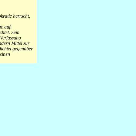
kratie herrscht,
c auf.
htet. Sein
 Verfassung
ndern Mittel zur
lichtet gegenüber
keinen