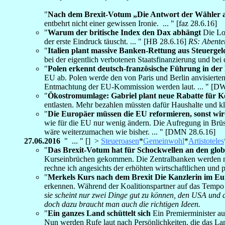
"
Nach dem Brexit-Votum „Die Antwort der Wähler auf
entbehrt nicht einer gewissen Ironie. ... " [faz 28.6.16]
"
Warum der britische Index den Dax abhängt
Die Lon
der erste Eindruck täuscht. ... " [HB 28.6.16]
RS: Abente
"
Italien plant massive Banken-Rettung aus Steuerge
bei der eigentlich verbotenen Staatsfinanzierung und bei 
"
Polen erkennt deutsch-französische Führung in der
EU ab. Polen werde den von Paris und Berlin anvisierten
Entmachtung der EU-Kommission werden laut. ... " [D
"
Ökostromumlage: Gabriel plant neue Rabatte für K
entlasten. Mehr bezahlen müssten dafür Haushalte und k
"
Die Europäer müssen die EU reformieren, sonst wird
wie für die EU nur wenig ändern. Die Aufregung in Brüsse
wäre weiterzumachen wie bisher. ... " [DMN 28.6.16]
27.06.2016
" ... " [] >
Steueroasen
*
Gemeinwohl
*
Artistoteles
"
Das Brexit-Votum hat für Schockwellen an den glob
Kurseinbrüchen gekommen. Die Zentralbanken werden nun 
rechne ich angesichts der erhöhten wirtschaftlichen un
"
Merkels Kurs nach dem Brexit Die Kanzlerin im E
erkennen. Während der Koalitionspartner auf das Tempo d
sie scheint nur zwei Dinge gut zu können, den USA und d
doch dazu braucht man auch die richtigen Ideen.
"
Ein ganzes Land schüttelt sich
Ein Premierminister au
Nun werden Rufe laut nach Persönlichkeiten, die das Land