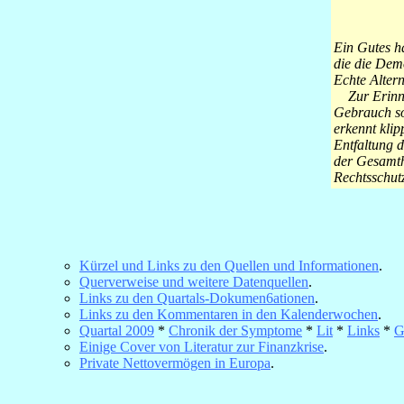
Ein Gutes ha
die die Demo
Echte Altern
Zur Erinner
Gebrauch so
erkennt klip
Entfaltung d
der Gesamth
Rechtsschut
___
Kürzel und Links zu den Quellen und Informationen
.
Querverweise und weitere Datenquellen
.
Links zu den Quartals-Dokumen6ationen
.
Links zu den Kommentaren in den Kalenderwochen
.
Quartal 2009
*
Chronik der Symptome
*
Lit
*
Links
*
G
Einige Cover von Literatur zur Finanzkrise
.
Private Nettovermögen in Europa
.