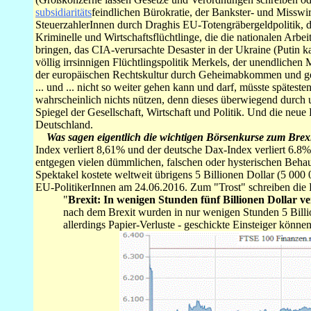
subsidiaritäts
feindlichen Bürokratie, der Bankster- und Misswi
SteuerzahlerInnen durch Draghis EU-Totengräbergeldpolitik, 
Kriminelle und Wirtschaftsflüchtlinge, die die nationalen Arb
bringen, das CIA-verursachte Desaster in der Ukraine (Putin k
völlig irrsinnigen Flüchtlingspolitik Merkels, der unendliche
der europäischen Rechtskultur durch Geheimabkommen und ge
... und ... nicht so weiter gehen kann und darf, müsste spätest
wahrscheinlich nichts nützen, denn dieses überwiegend durch 
Spiegel der Gesellschaft, Wirtschaft und Politik. Und die neue R
Deutschland.
Was sagen eigentlich die wichtigen Börsenkurse zum Brex
Index verliert 8,61% und der deutsche Dax-Index verliert 6.8%
entgegen vielen dümmlichen, falschen oder hysterischen Beha
Spektakel kostete weltweit übrigens 5 Billionen Dollar (5 000
EU-PolitikerInnen am 24.06.2016. Zum "Trost" schreiben die D
"
Brexit: In wenigen Stunden fünf Billionen Dollar ve
nach dem Brexit wurden in nur wenigen Stunden 5 Billio
allerdings Papier-Verluste - geschickte Einsteiger kön