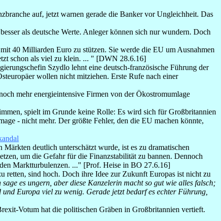
nzbranche auf, jetzt warnen gerade die Banker vor Ungleichheit. Das
besser als deutsche Werte. Anleger können sich nur wundern. Doch
s mit 40 Milliarden Euro zu stützen. Sie werde die EU um Ausnahmen
tzt schon als viel zu klein. ... " [DWN 28.6.16]
gierungschefin Szydlo lehnt eine deutsch-französische Führung der
steuropäer wollen nicht mitziehen. Erste Rufe nach einer
ll noch mehr energieintensive Firmen von der Ökostromumlage
timmen, spielt im Grunde keine Rolle: Es wird sich für Großbritannien
lamage - nicht mehr. Der größte Fehler, den die EU machen könnte,
andal
n Märkten deutlich unterschätzt wurde, ist es zu dramatischen
zen, um die Gefahr für die Finanzstabilität zu bannen. Dennoch
en Marktturbulenzen. ..." [Prof. Heise in BO 27.6.16]
retten, sind hoch. Doch ihre Idee zur Zukunft Europas ist nicht zu
h sage es ungern, aber diese Kanzelerin macht so gut wie alles falsch;
 und Europa viel zu wenig. Gerade jetzt bedarf es echter Führung,
exit-Votum hat die politischen Gräben in Großbritannien vertieft.