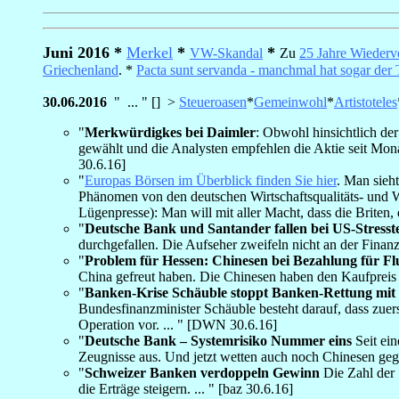
Juni 2016 *
Merkel
*
*
VW-Skandal
Zu
25 Jahre Wiederv
Griechenland
. *
Pacta sunt servanda - manchmal hat sogar der 
__
30.06.2016
" ... " [] >
Steueroasen
*
Gemeinwohl
*
Artistoteles
"
Merkwürdigkes bei Daimler
: Obwohl hinsichtlich der
gewählt und die Analysten empfehlen die Aktie seit Mona
30.6.16]
"
Europas Börsen im Überblick finden Sie hier
. Man sieh
Phänomen von den deutschen Wirtschaftsqualitäts- und W
Lügenpresse): Man will mit aller Macht, dass die Briten,
"
Deutsche Bank und Santander fallen bei US-Stresst
durchgefallen. Die Aufseher zweifeln nicht an der Finan
"
Problem für Hessen: Chinesen bei Bezahlung für F
China gefreut haben. Die Chinesen haben den Kaufpreis 
"
Banken-Krise Schäuble stoppt Banken-Rettung mit S
Bundesfinanzminister Schäuble besteht darauf, dass zuerst
Operation vor. ... " [DWN 30.6.16]
"
Deutsche Bank – Systemrisiko Nummer eins
Seit ei
Zeugnisse aus. Und jetzt wetten auch noch Chinesen gege
"
Schweizer Banken verdoppeln Gewinn
Die Zahl der 
die Erträge steigern. ... " [baz 30.6.16]