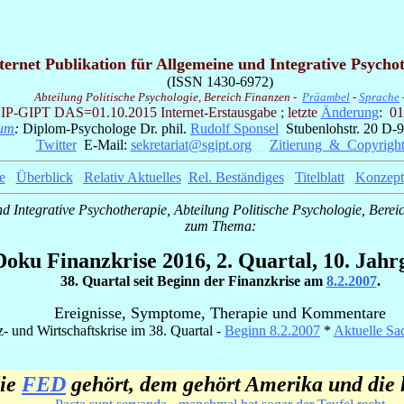
ternet Publikation für Allgemeine und Integrative Psycho
(ISSN 1430-6972)
Abteilung Politische Psychologie, Bereich Finanzen -
Präambel
-
Sprache
IP-GIPT
DAS=01.10.2015 Internet-Erstausgabe ; letzte
Änderung
: 01
sum
:
Diplom-Psychologe Dr. phil.
Rudolf Sponsel
Stubenlohstr. 20 D-
Twitter
E-Mail:
sekretariat@sgipt.org
_
Zitierung & Copyrigh
e
_
Überblick
_
Relativ Aktuelles
_
Rel. Beständiges
_
Titelblatt
_
Konzept
d Integrative Psychotherapie, Abteilung Politische Psychologie, Bereic
zum Thema:
Doku Finanzkrise 2016, 2. Quartal, 10. Jahr
38. Quartal seit Beginn der Finanzkrise am
8.2.2007
.
Ereignisse, Symptome, Therapie und Kommentare
z- und Wirtschaftskrise im 38. Quartal -
Beginn 8.2.2007
*
Aktuelle Sa
_-
ie
FED
gehört, dem gehört Amerika und die 