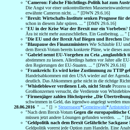
"
Cameron: Falsche Flüchtlings-Politik hat zum Austri
Die Angst vor einer unkontrollierten Masseneinwanderun
erwähnte Cameron nicht. ... " [DWN 29.6.16]
"
Brexit: Wirtschafts-Institute senken Prognose für 
schon in diesem Jahr spüren. ... " [DMN 29.6.16]
"
EU in der Krise War der Brexit nur ein Vorbeben
? 
Ära ist nicht mehr auszuschließen. Ein Gastbeitrag. ... "
"
Die EU und der Brexit Auf Biegen und Brechen
Die 
"
Blaupause des Finanzministers
Wie Schäuble EU und E
dem Brexit-Votum bereits konkrete Pläne, wie dieses auss
"
Gabriel nennt EU-Vorgehen zu Ceta „unglaublich t
abstimmen zu lassen. Allerdings hatten vor Jahre alle
den Regierungen der EU-Staaten. ... " [DWN 29.6.16]
"
Frankreich: Es wird keine Zustimmung zu TTIP ge
Handelsabkommen mit den USA wieder auf der Agenda. Na
deutlich. Das Abkommen gehe nicht in die richtige Richt
"
Whistleblower verdienen Lob, nicht Strafe
Prozess u
Großkonzernen versucht, die Verdienste von Whistleblower
"
Firmenjäger zahlen Höchstpreise „Die Übertreibun
schwimmen in Geld, das irgendwo angelegt werden muss. B
28.06.2016
" ... " [] >
Steueroasen
*
Gemeinwohl
*
Artistoteles
"Nach dem Brexit-Votum
Gegen die europapolitische 
müssen jetzt andere Lösungen gefunden werden. ... " [fa
"
Geldpolitik nach dem Brexit Gefährliche Sackgasse
D
Geldpolitik vorerst jede Option zum Handeln. Eine Analy