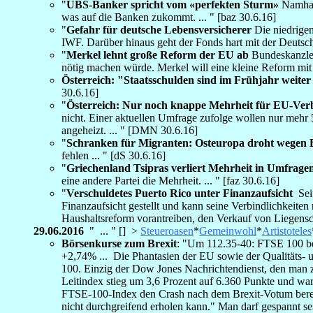
"
UBS-Banker spricht vom «perfekten Sturm»
Namhaft
was auf die Banken zukommt. ... " [baz 30.6.16]
"
Gefahr für deutsche Lebensversicherer
Die niedrigen
IWF. Darüber hinaus geht der Fonds hart mit der Deutsch
"
Merkel lehnt große Reform der EU ab
Bundeskanzler
nötig machen würde. Merkel will eine kleine Reform mit
Österreich: "Staatsschulden sind im Frühjahr weiter 
30.6.16]
"
Österreich: Nur noch knappe Mehrheit für EU-Verb
nicht. Einer aktuellen Umfrage zufolge wollen nur mehr
angeheizt. ... " [DMN 30.6.16]
"
Schranken für Migranten: Osteuropa droht wegen 
fehlen ... " [dS 30.6.16]
"
Griechenland Tsipras verliert Mehrheit in Umfrage
eine andere Partei die Mehrheit. ... " [faz 30.6.16]
"
Verschuldetes Puerto Rico unter Finanzaufsicht
Seit
Finanzaufsicht gestellt und kann seine Verbindlichkeite
Haushaltsreform vorantreiben, den Verkauf von Liegensc
29.06.2016
" ... " [] >
Steueroasen
*
Gemeinwohl
*
Artistoteles
Börsenkurse zum Brexit
: "Um 112.35-40: FTSE 100 
+2,74% ... Die Phantasien der EU sowie der Qualitäts- u
100. Einzig der Dow Jones Nachrichtendienst, den man z
Leitindex stieg um 3,6 Prozent auf 6.360 Punkte und w
FTSE-100-Index den Crash nach dem Brexit-Votum bereits
nicht durchgreifend erholen kann." Man darf gespannt se