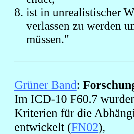
ist in unrealistische
verlassen zu werden un
müssen."
_
Grüner Band
:
Forschung
Im ICD-10 F60.7 wurden
Kriterien für die Abhäng
entwickelt (
FN02
),