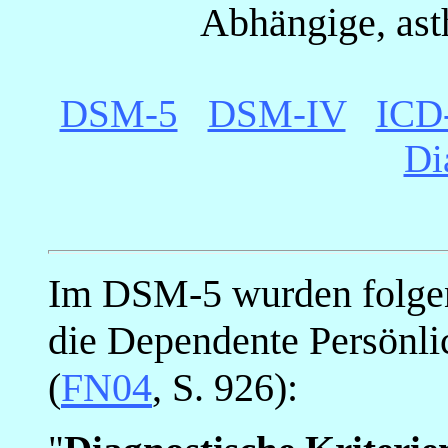
Abhängige, ast
DSM-5
_
DSM-IV
_
ICD-
Di
_
Im DSM-5 wurden folgend
die Dependente Persönli
(
FN04
, S. 926):