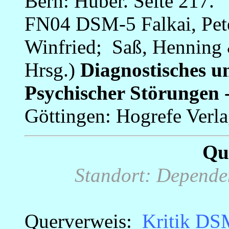
Bern: Huber. Seite 217.
FN04 DSM-5
Falkai, Pet
Winfried; Saß, Henning
Hrsg.)
Diagnostisches u
Psychischer Störungen
Göttingen: Hogrefe Verl
Qu
Standort: Dependen
Querverweis:
Kritik DS